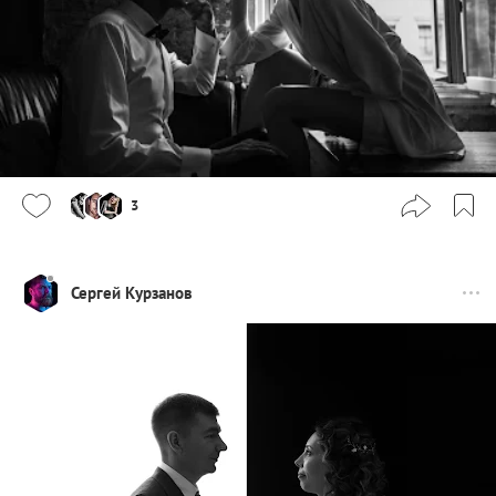
3
Сергей Курзанов