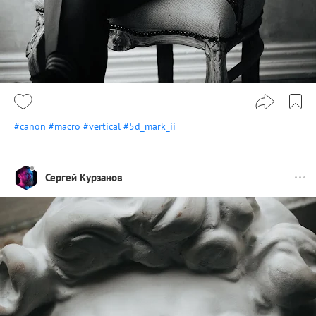
#canon
#macro
#vertical
#5d_mark_ii
Сергей Курзанов