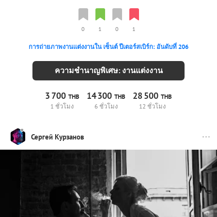
0
1
0
1
การถ่ายภาพงานแต่งงานใน เซ็นต์ ปีเตอร์สเบิร์ก: อันดับที่ 206
ความชำนาญพิเศษ: งานแต่งงาน
3
700
14
300
28
500
THB
THB
THB
1 ชั่วโมง
6 ชั่วโมง
12 ชั่วโมง
Сергей Курзанов