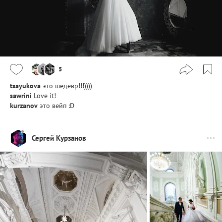
5
tsayukova
это шедевр!!!))))
sawrini
Love it!
kurzanov
это вейп :D
Сергей Курзанов