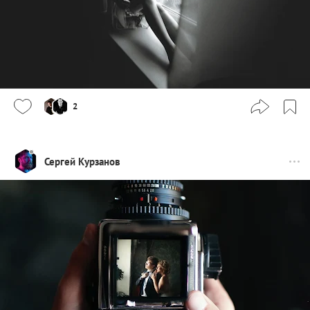
2
Сергей Курзанов