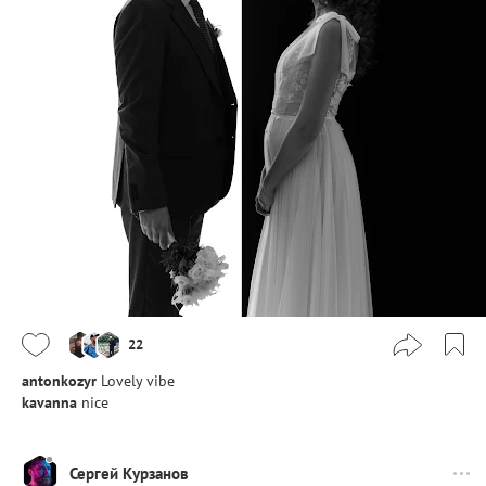
22
antonkozyr
Lovely vibe
kavanna
nice
Сергей Курзанов