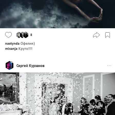
8
nastynda
Офелия:)
mixanja
Круто!!!!
Сергей Курзанов