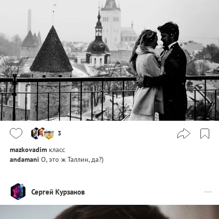
3
mazkovadim
класс
andamani
О, это ж Таллин, да?)
Сергей Курзанов