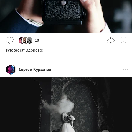
10
svfotograf
Здорово!
Сергей Курзанов