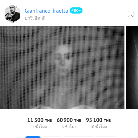
Gianfranco Traetta
PRO+
บาริ, อิตาลี
11
500
60
900
95
100
THB
THB
THB
1 ชั่วโมง
6 ชั่วโมง
10 ชั่วโมง