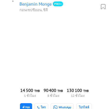
Benjamin Monge
PRO+
กอนเซปซีออน, ชิลี
14
500
90
400
130
100
THB
THB
THB
1 ชั่วโมง
8 ชั่วโมง
12 ชั่วโมง
คำขอ
โทร
WhatsApp
โปรไฟล์