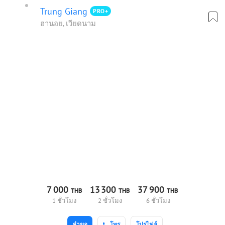
Trung Giang
PRO+
ฮานอย, เวียดนาม
7
000
13
300
37
900
THB
THB
THB
1 ชั่วโมง
2 ชั่วโมง
6 ชั่วโมง
คำขอ
โทร
โปรไฟล์