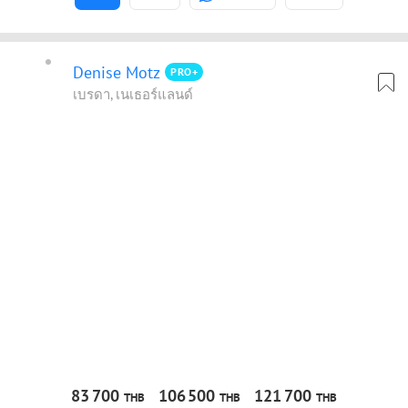
Denise Motz
PRO+
เบรดา, เนเธอร์แลนด์
83
700
106
500
121
700
THB
THB
THB