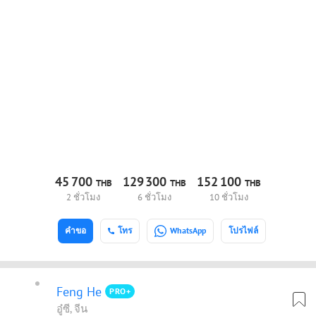
45
700
129
300
152
100
THB
THB
THB
2 ชั่วโมง
6 ชั่วโมง
10 ชั่วโมง
คำขอ
โทร
WhatsApp
โปรไฟล์
Feng He
PRO+
อู๋ซี, จีน