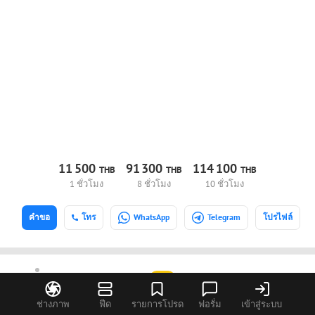
11
500
91
300
114
100
THB
THB
THB
1 ชั่วโมง
8 ชั่วโมง
10 ชั่วโมง
คำขอ
โทร
WhatsApp
Telegram
โปรไฟล์
Pierpaolo Cialini
PRO
โรม, อิตาลี
ช่างภาพ
ฟีด
รายการโปรด
ฟอรั่ม
เข้าสู่ระบบ