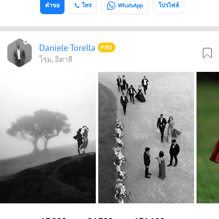
คำขอ
โทร
WhatsApp
โปรไฟล์
Daniele Torella
PRO
โรม, อิตาลี