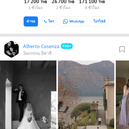
17
200
26
700
171
100
THB
THB
THB
1 ชั่วโมง
2 ชั่วโมง
8 ชั่วโมง
คำขอ
โทร
WhatsApp
โปรไฟล์
Alberto Cosenza
PRO+
Taormina, อิตาลี