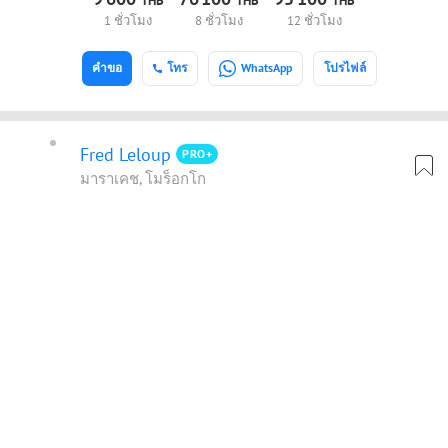
THB
THB
THB
1 ชั่วโมง
8 ชั่วโมง
12 ชั่วโมง
คำขอ
โทร
WhatsApp
โปรไฟล์
Fred Leloup
PRO+
มาราเคช, โมร็อกโก