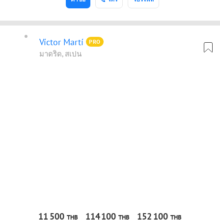
Víctor Martí
PRO
มาดริด, สเปน
11
500
114
100
152
100
THB
THB
THB