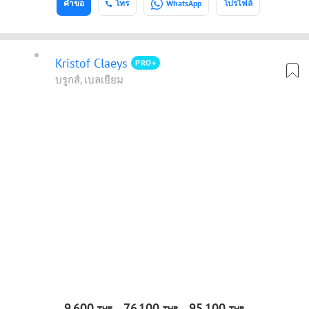
คำขอ
โทร
WhatsApp
โปรไฟล์
Kristof Claeys
PRO+
บรูกส์, เบลเยียม
9
600
76
100
95
100