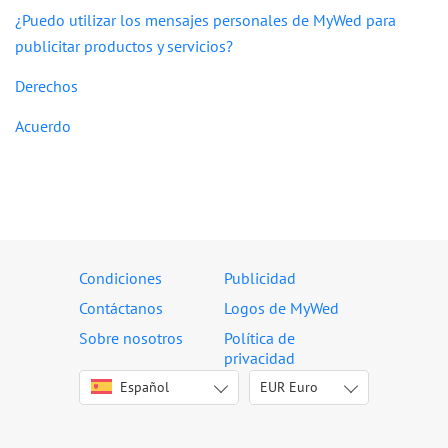
¿Puedo utilizar los mensajes personales de MyWed para
publicitar productos y servicios?
Derechos
Acuerdo
Condiciones
Publicidad
Contáctanos
Logos de MyWed
Sobre nosotros
Política de
privacidad
Español
English
EUR
USD
Euro
Italiano
EUR
Deutsch
ARS