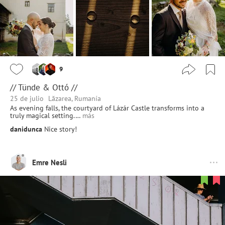
9
// Tünde & Ottó //
25 de julio
Lăzarea, Rumanía
As evening falls, the courtyard of Lázár Castle transforms into a
truly magical setting.…
más
danidunca
Nice story!
Emre Nesli