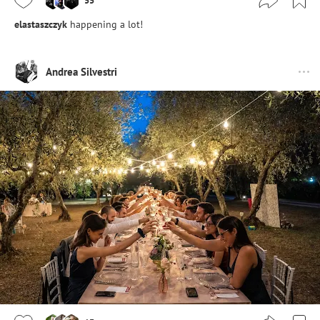
55
elastaszczyk
happening a lot!
Andrea Silvestri