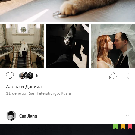
6
Алёна и Даниил
11 de julio
San Petersburgo, Rusia
Can Jiang