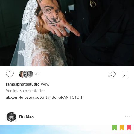
65
ramosphotostudio
wow
Ver los 5 comentarios
abxen
No estoy soportando, GRAN FOTO!!
Du Mao