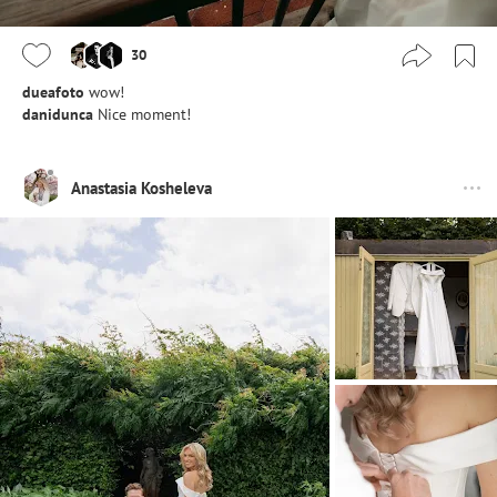
30
dueafoto
wow!
danidunca
Nice moment!
Anastasia Kosheleva