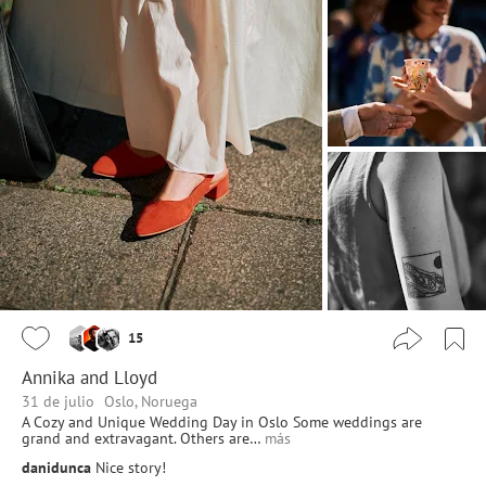
15
Annika and Lloyd
31 de julio
Oslo, Noruega
A Cozy and Unique Wedding Day in Oslo Some weddings are
grand and extravagant. Others are…
más
danidunca
Nice story!