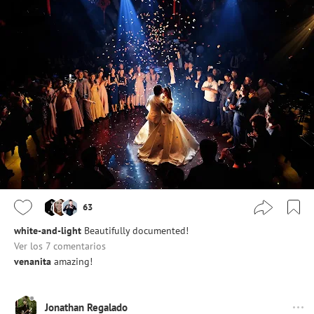
63
white-and-light
Beautifully documented!
Ver los 7 comentarios
venanita
amazing!
Jonathan Regalado