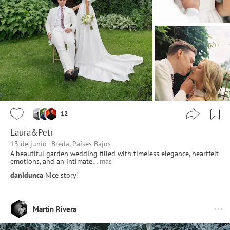
12
Laura&Petr
13 de junio
Breda, Países Bajos
A beautiful garden wedding filled with timeless elegance, heartfelt
emotions, and an intimate…
más
danidunca
Nice story!
Martin Rivera