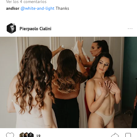
Ver los 4 comentarios
andkor
@white-and-light
Thanks
Pierpaolo Cialini
19