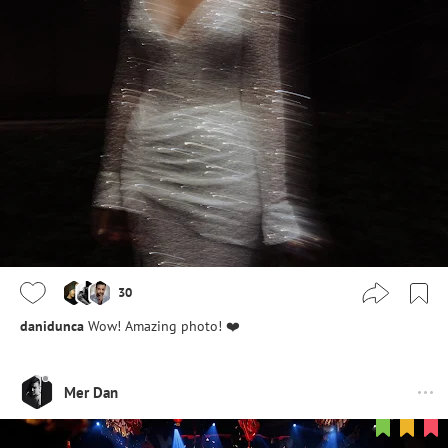
30
danidunca
Wow! Amazing photo! ❤️
Mer Dan