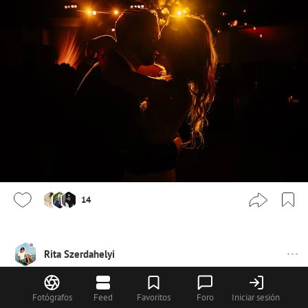
14
Rita Szerdahelyi
Fotógrafos
Feed
Favoritos
Foro
Iniciar sesión