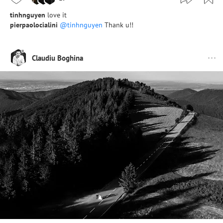
tinhnguyen
love it
pierpaolocialini
@tinhnguyen
Thank u!!
Claudiu Boghina