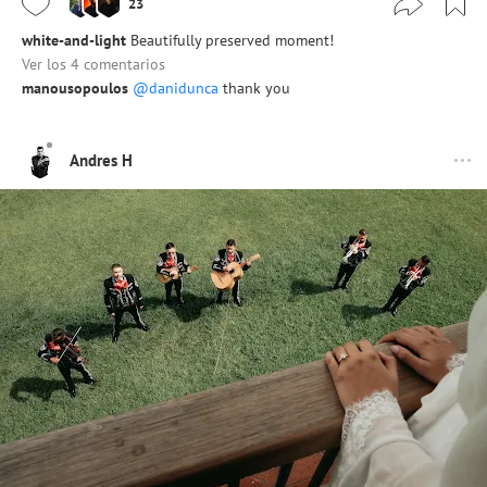
23
white-and-light
Beautifully preserved moment!
Ver los 4 comentarios
manousopoulos
@danidunca
thank you
Andres H