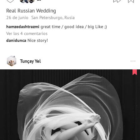
Real Russian Wedding
26 de junio
San Petersburgo, Rusia
hamzedashtrazmi
great time / good idea / big Like ;)
Ver los 4 comentarios
danidunca
Nice story!
Tunçay Yel