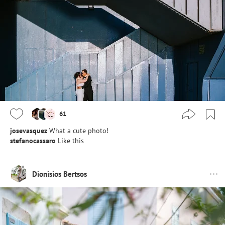
61
josevasquez
What a cute photo!
stefanocassaro
Like this
Dionisios Bertsos