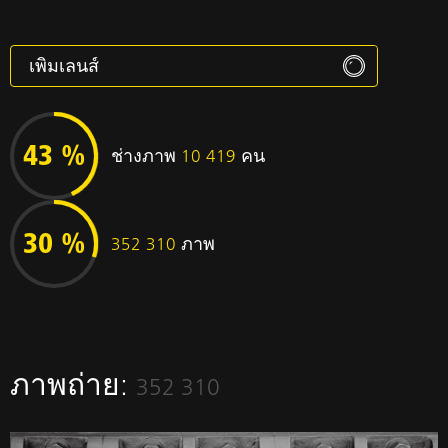
Canon EF 24-70mm f/2.8L II
Canon EF 16-35mm f/2.8L II
Canon EF 35mm f/1.4L USM
Canon EF 50mm f/1.4
Canon EF 85mm f/1.8
Canon EF 24-70mm f/2.8L
Canon EF 50mm f/1.2L
Canon EF 24-105mm f/4L IS
Canon EF 85mm f/1.2L II USM
Canon EF 135mm f/2L
Canon EF 70-200mm f/2.8L IS II
Canon EF 24mm f/1.4L II
Canon EF 17-40mm f/4L
Sigma 35mm f/1.4 DG HSM
Canon EF 70-200mm f/2.8 L
Canon EF 35mm f/2 IS
Canon EF 50mm f/1.8 II
Canon EF 100mm f/2.8L Macro IS
Canon TS-E 45mm f/2.8
Canon EF 70-200mm f/2.8L IS
Sigma 85mm f/1.4 EX DG HSM
Canon EF 50mm f/1.8 STM
Canon EF 35mm f/1.4L II USM
Sigma 24-35mm f/2 DG HSM
Canon EF 28mm f/1.8
Canon EF 16-35mm f/4L IS
Canon EF 16-35mm f/2.8L
Sigma 50mm f/1.4 EX DG HSM
Canon EF 20mm f/2.8
Canon EF 24-70mm f/4L IS
Canon TS-E 24mm f/3.5L
Sigma 20mm f/1.4 DG HSM
Canon EF 35mm f/2
Canon EF 85mm f/1.4L IS USM
Canon EF 70-200mm f/4L
Tamron SP 24-70mm f/2.8 Di VC USD G2
Canon EF 24mm f/1.4L
Tamron SP 70-200mm F/2.8 Di VC USD
Canon TS-E 24mm f/3.5L II
Canon EF 16-35mm f/2.8L III
Canon EF 100mm f/2
Canon EF 15mm f/2.8 Fisheye
Canon EF 14mm f/2.8L II
Canon EF 100mm f/2.8 Macro
Canon EF 70-200mm f/4L IS
Canon EF 85mm f/1.2L USM
Tamron SP 15-30mm F/2.8 Di VC USD
Canon EF 40mm f/2.8 STM
Canon EF 24-105mm f/4L IS II USM
Canon EF 8-15mm f/4L FISHEYE
Canon EF 17-35mm f/2.8L
Tamron SP AF 28-75mm F2.8 XR Di
Canon EF 11-24mm f/4L
Sigma 24mm f/1.4 DG HSM
Sigma 135mm f/1.8 DG HSM Art
Canon EF 28-135mm f/3.5-5.6 IS
Tamron SP 35mm F/1.8 Di VC USD
Canon EF 24mm f/2.8 IS
Canon EF 20-35mm f/2.8L
Canon EF 28-70mm f/2.8L
Zeiss Planar T* 1.4/50 ZE
Zeiss Planar T* 1.4/85 ZE
Canon EF 24-105mm f/4L IS USM
Tokina AT-X PRO 16-28mm f/2.8 FX
Sigma 12-24mm f/4 DG HSM Art
Canon EF-S 24mm f/2.8
Sigma 24-105mm f/4 DG OS HSM
Canon EF 14mm f/2.8L
Canon EF 200mm f/2.8L
Canon EF 70-200mm f/2.8L IS III USM
Canon EF 80-200mm f/2.8L
Canon EF 50mm f/2.5 Macro
Canon EF 28mm f/2.8 IS
Tamron SP 24-70mm f/2.8 Di VC USD
Canon EF 70-300mm f/4-5.6 IS
Tokina AT-X PRO 11-16mm f/2.8 AF DX
Canon EF 70-300mm f/4-5.6L IS
Canon EF 200mm f/2.8L II
Canon EF 24-105mm f/3.5-5.6 IS STM
Sigma 17-70mm f/2.8-4.5 DC Macro
Canon EF 28-300mm f/3.5-5.6L IS
Canon EF 75-300mm f/4-5.6
Zeiss Milvus 1.4/50 ZE
Canon EF 100-400mm f/4.5-5.6L IS
Sigma 24-70mm f/2.8 IF EX DG HSM
Canon TS-E 17mm f/4L
Canon EF 28-105mm f/3.5-4.5
Canon EF 28-80mm f/3.5-5.6
Tamron SP 90mm F/2.8 Di VC USD MACRO
Canon EF 50mm f/1.8
Canon EF 28mm f/2.8
Canon EF 20-35mm f/3.5-4.5
Canon TS-E 90mm f/2.8
Canon EF 24-85mm f/3.5-4.5
Canon EF 28-80mm f/2.8-4L
Tamron SP AF 70-200mm F/2.8 Di LD (IF) MACRO
Zeiss Distagon T* 3.5/18 ZE
Sigma 105mm f/1.4 DG HSM
Canon EF 35-350/3.5-5.6L
Sigma 18-35mm f/1.8 DC HSM
Sigma 50mm f/1.4 DG HSM
Tokina AT-X Pro D 100mm f/2.8 Macro
Sigma 30mm f/1.4 EX DC HSM
Canon EF 300mm f/4L IS
Canon EF 28-200mm f/3.5-5.6
43 %
ช่างภาพ
10 419
คน
30 %
352 310
ภาพ
ภาพถ่าย:
352 310