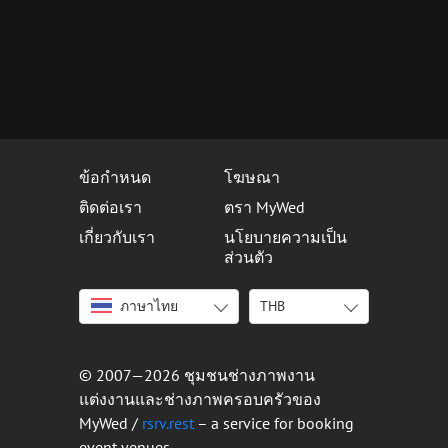
ข้อกำหนด
โฆษณา
ติดต่อเรา
ตรา MyWed
เกี่ยวกับเรา
นโยบายความเป็น
ส่วนตัว
ภาษาไทย
THB
English
USD
Italiano
EUR
Deutsch
THB
© 2007—2026 ชุมชนช่างภาพงาน
Français
แต่งงานและช่างภาพครอบครัวของ
Español
MyWed /
rsrv.rest
– a service for booking
event venues
Português