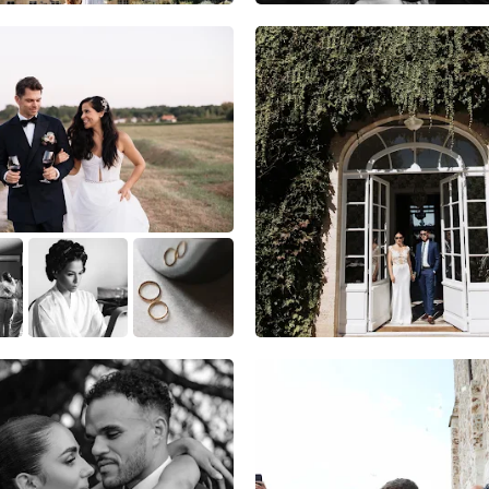
3
0
0
3
2
0