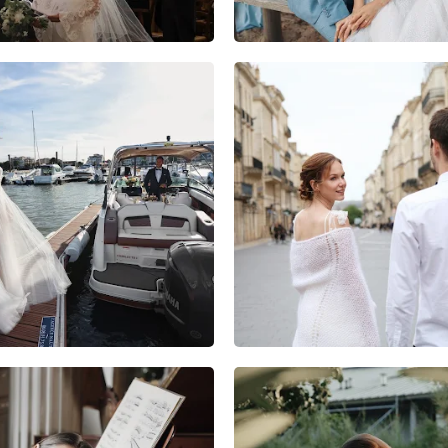
6
0
0
3
0
0