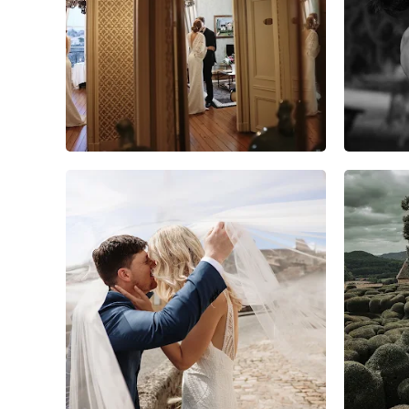
13
0
0
4
0
0