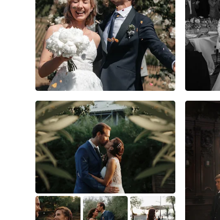
4
0
0
6
0
0