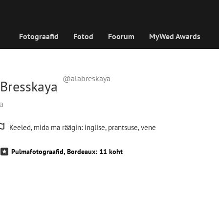
Fotograafid
Fotod
Foorum
MyWed Awards
@alabreskaya
 Bresskaya
aa
Keeled, mida ma räägin: inglise, prantsuse, vene
Pulmafotograafid, Bordeaux: 11 koht