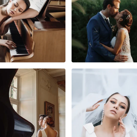
5
2
0
3
0
1
10
2
0
5
0
0