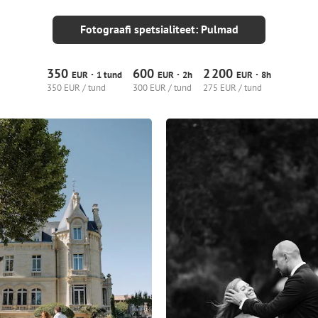
Fotograafi spetsialiteet: Pulmad
350
600
2
200
·
·
·
EUR
1 tund
EUR
2h
EUR
8h
350 EUR / tund
300 EUR / tund
275 EUR / tund
10
0
0
16
1
0