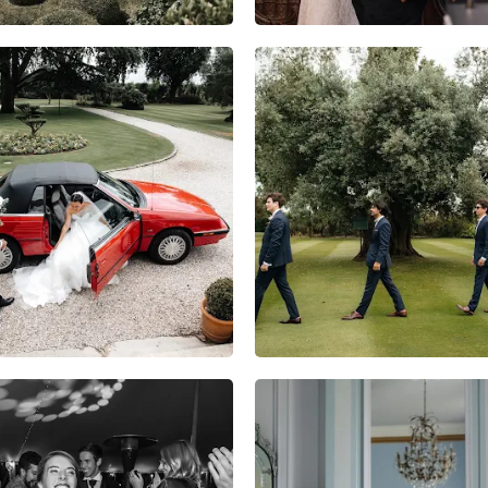
6
1
0
3
0
0