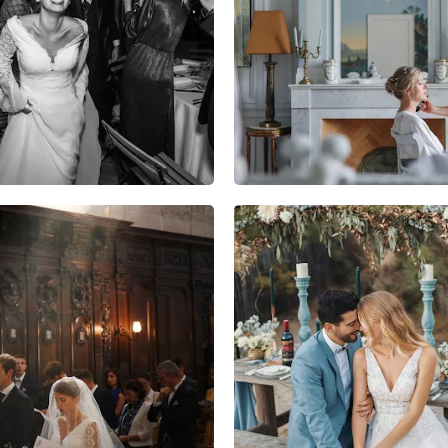
4
0
0
10
3
0
11
0
0
10
0
0