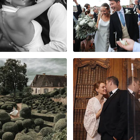
6
1
0
8
0
0
11
3
3
4
0
0