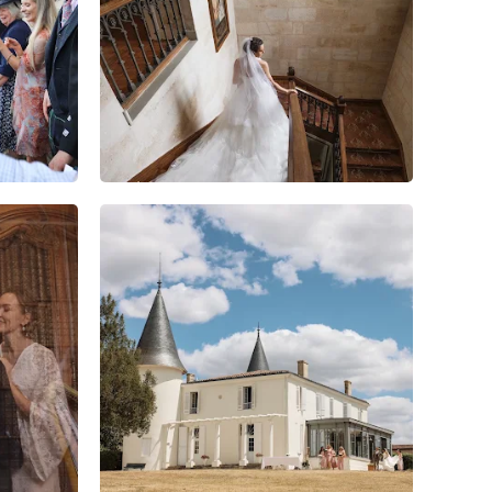
7
0
0
10
0
0