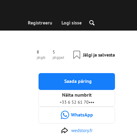
Registreeru
Logi sisse
8
5
Jälgi ja salvesta
jälgib
jälgijad
Saada päring
Näita numbrit
+33 6 52 61 70•••
WhatsApp
wedstory.fr