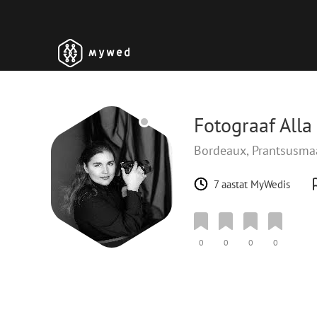
Fotograaf Alla
Bordeaux, Prantsusm
7 aastat MyWedis
0
0
0
0