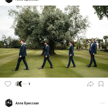
3
Алла Бресская