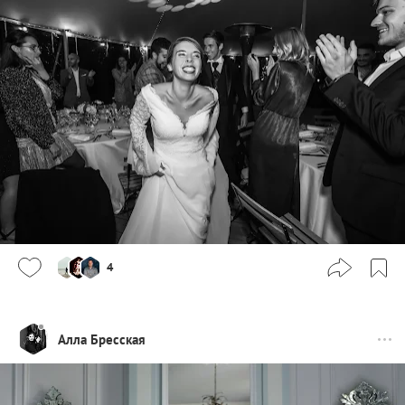
4
Алла Бресская