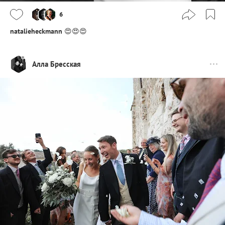
6
natalieheckmann
😍😍😍
Алла Бресская