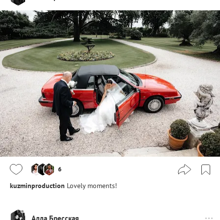
6
kuzminproduction
Lovely moments!
Алла Бресская