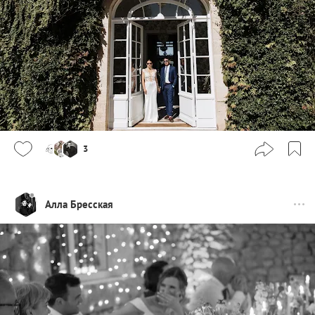
3
Алла Бресская