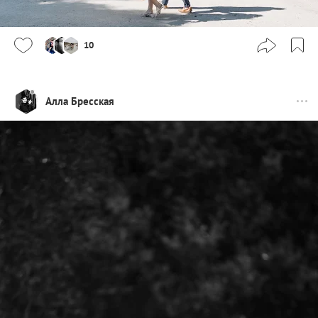
10
Алла Бресская