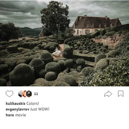
11
kulikauskis
Colors!
evgenylavrov
Just WOW!
horo
movie