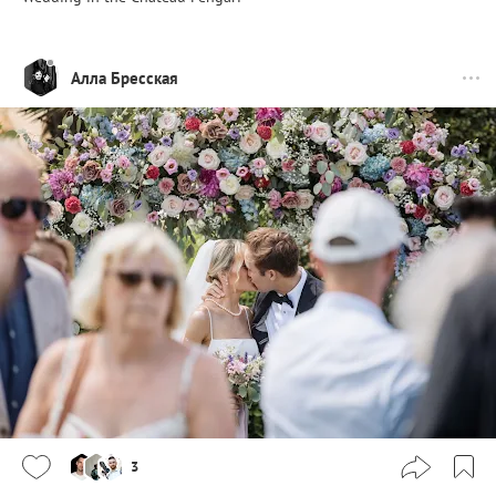
Алла Бресская
3