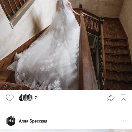
7
Алла Бресская