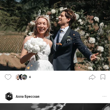
4
Алла Бресская