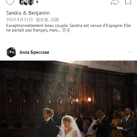
6
Sandra & Benjamin
2019 8月31日
波尔多, 法国
Exceptionnellement beau couple. Sandra est venue d'Espagne. Elle
ne parlait pas français, mais…
更多
Алла Бресская