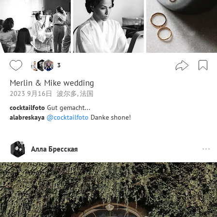
3
Merlin & Mike wedding
2023 9月16日
波尔多, 法国
cocktailfoto
Gut gemacht...
alabreskaya
@cocktailfoto
Danke shone!
Алла Бресская