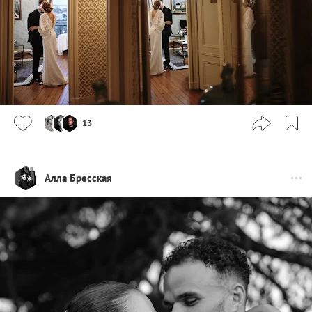
13
Алла Бресская