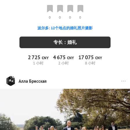
0
0
0
0
波尔多: 12个地点的婚礼照片摄影
专长：婚礼
2
725
4
675
17
075
CNY
CNY
CNY
1 小时
2 小时
8 小时
Алла Бресская