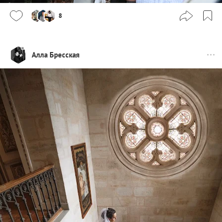
8
Алла Бресская