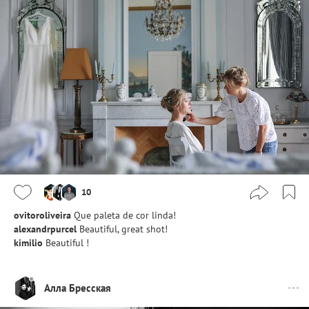
10
ovitoroliveira
Que paleta de cor linda!
alexandrpurcel
Beautiful, great shot!
kimilio
Beautiful !
Алла Бресская