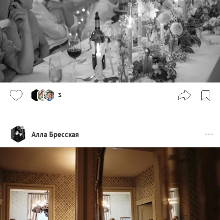
3
Алла Бресская