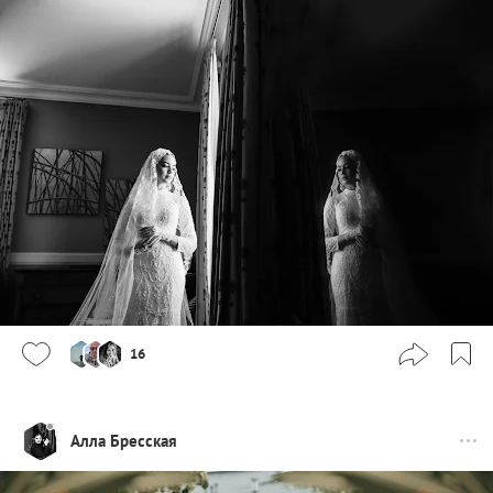
16
Алла Бресская