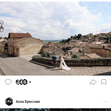
6
Алла Бресская