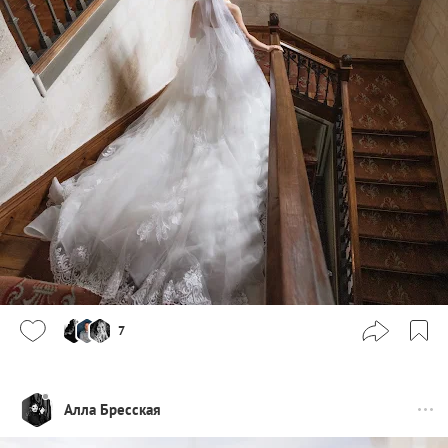
7
Алла Бресская