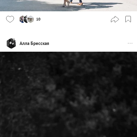
10
Алла Бресская