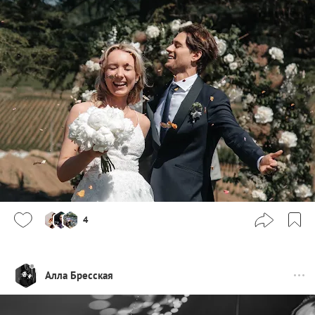
4
Алла Бресская