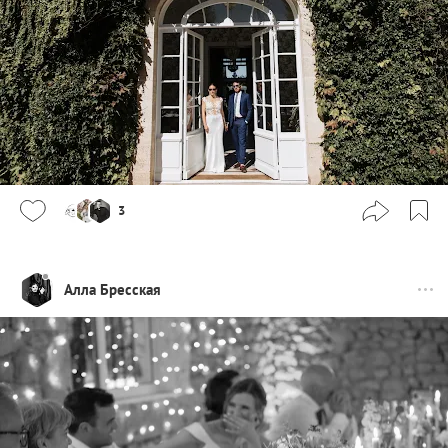
3
Алла Бресская