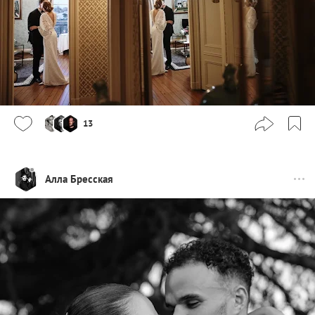
13
Алла Бресская