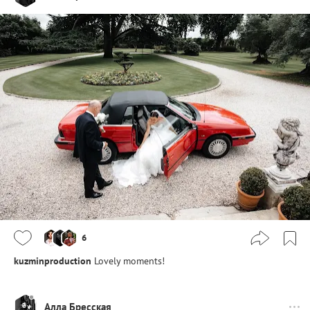
6
kuzminproduction
Lovely moments!
Алла Бресская