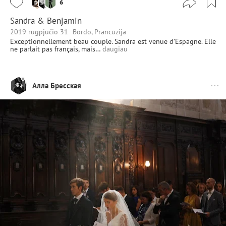
6
Sandra & Benjamin
2019 rugpjūčio 31
Bordo, Prancūzija
Exceptionnellement beau couple. Sandra est venue d'Espagne. Elle
ne parlait pas français, mais…
daugiau
Алла Бресская