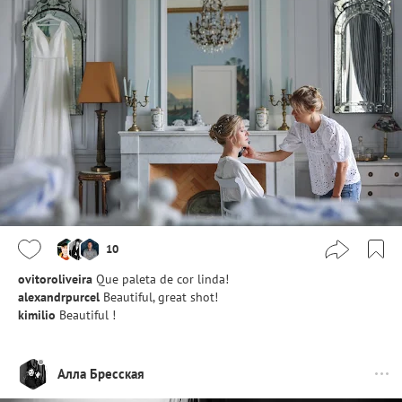
10
ovitoroliveira
Que paleta de cor linda!
alexandrpurcel
Beautiful, great shot!
kimilio
Beautiful !
Алла Бресская