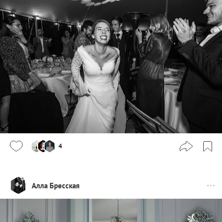
4
Алла Бресская