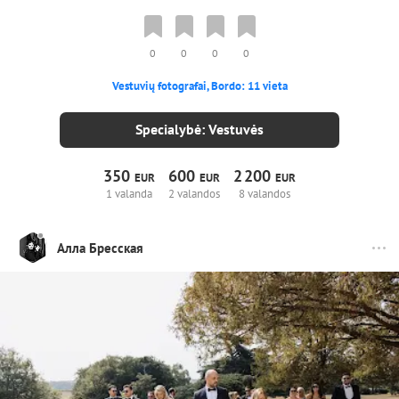
0
0
0
0
Vestuvių fotografai, Bordo: 11 vieta
Specialybė: Vestuvės
350
600
2
200
EUR
EUR
EUR
1 valanda
2 valandos
8 valandos
Алла Бресская