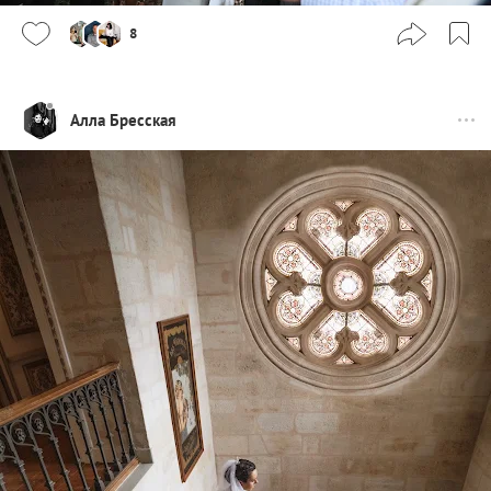
8
Алла Бресская