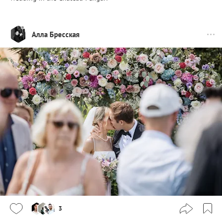
Алла Бресская
3