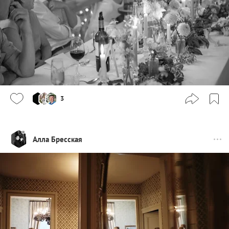
3
Алла Бресская