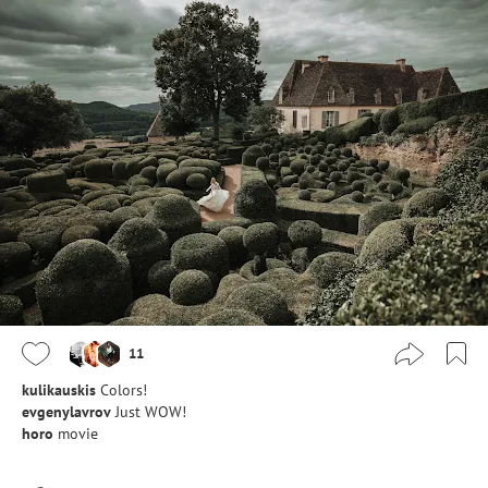
11
kulikauskis
Colors!
evgenylavrov
Just WOW!
horo
movie