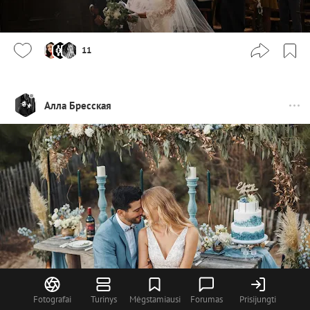
11
Алла Бресская
Fotografai
Turinys
Mėgstamiausi
Forumas
Prisijungti