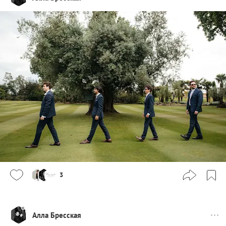
3
Алла Бресская