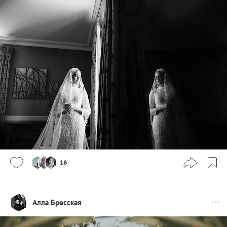
16
Алла Бресская