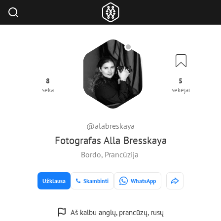
8
5
seka
sekėjai
@alabreskaya
Fotografas Alla Bresskaya
Bordo, Prancūzija
Užklausa
Skambinti
WhatsApp
Aš kalbu anglų, prancūzų, rusų