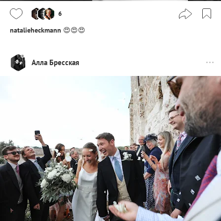
6
natalieheckmann
😍😍😍
Алла Бресская