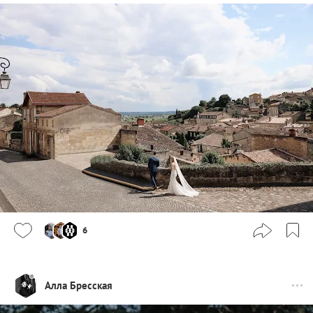
6
Алла Бресская