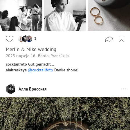
3
Merlin & Mike wedding
2023 rugsėjo 16
Bordo, Prancūzija
cocktailfoto
Gut gemacht...
alabreskaya
@cocktailfoto
Danke shone!
Алла Бресская