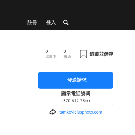
註冊
登入
0
0
追蹤並儲存
追蹤中
粉絲
發送請求
顯示電話號碼
+370 612 28•••
tamkeviciusphoto.com