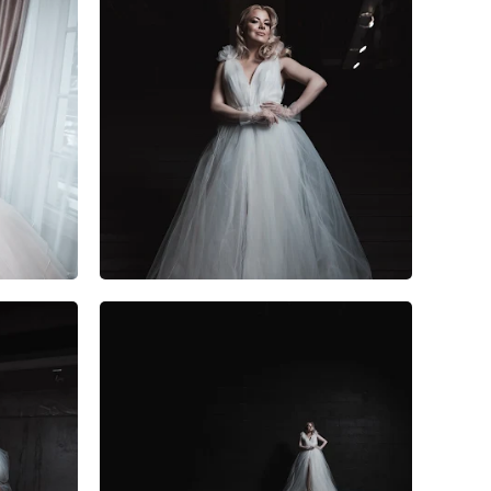
1
0
0
2
0
0