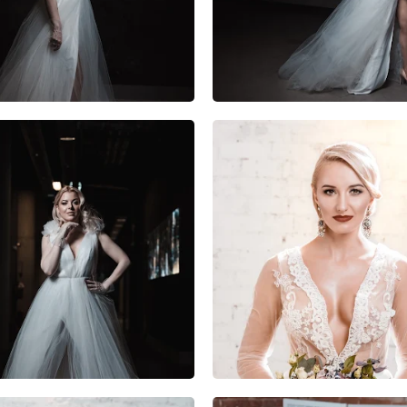
0
0
0
2
1
0