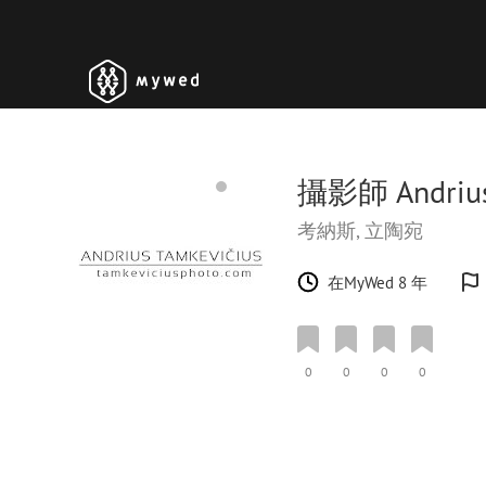
攝影師 Andrius
考納斯, 立陶宛
在MyWed 8 年
0
0
0
0