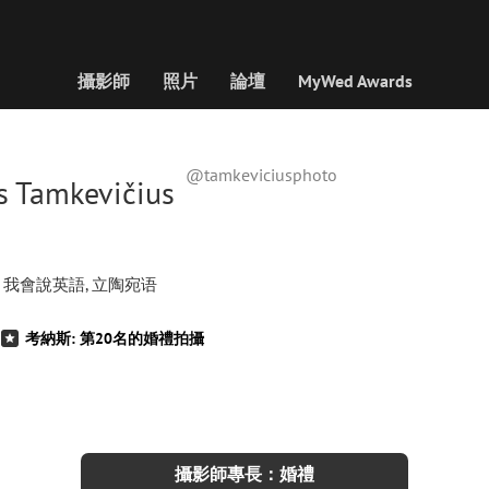
攝影師
照片
論壇
MyWed Awards
@tamkeviciusphoto
 Tamkevičius
我會說英語, 立陶宛语
考納斯: 第20名的婚禮拍攝
攝影師專長：婚禮