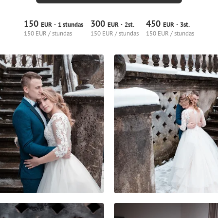
150
300
450
·
·
·
EUR
1 stundas
EUR
2st.
EUR
3st.
150 EUR / stundas
150 EUR / stundas
150 EUR / stundas
1
0
0
1
0
0