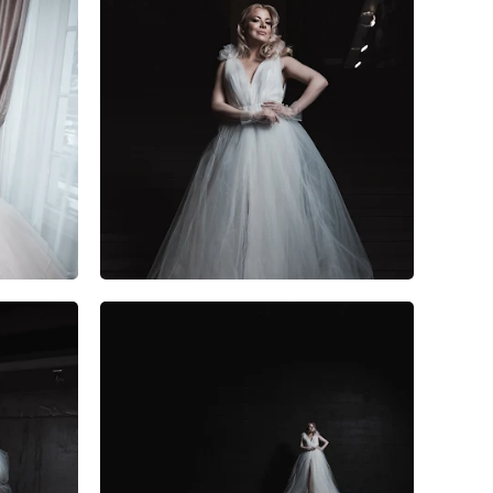
1
0
0
2
0
0