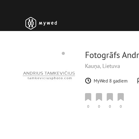
Fotogrāfs And
Kauņa, Lietuva
MyWed 8 gadiem
0
0
0
0