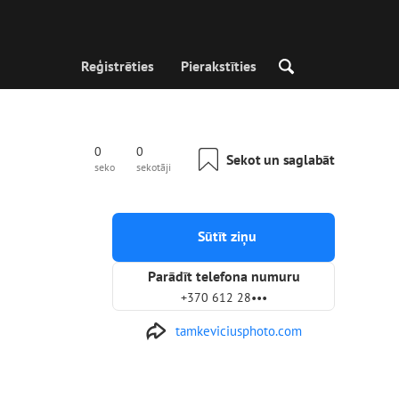
Reģistrēties
Pierakstīties
0
0
Sekot un saglabāt
seko
sekotāji
Sūtīt ziņu
Parādīt telefona numuru
+370 612 28•••
tamkeviciusphoto.com