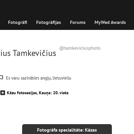
Fotogrāfi
Fotogrāfijas
Forums
MyWed Awards
@tamkeviciusphoto
rius Tamkevičius
Es varu sazināties angļu, lietuviešu
Kāzu fotosesijas, Kauņa: 20. vieta
Fotogrāfa specialitāte: Kāzas