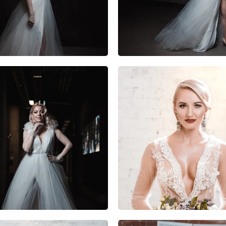
0
0
0
2
1
0