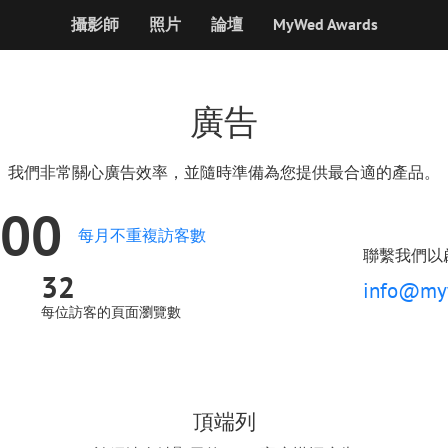
攝影師
照片
論壇
MyWed Awards
廣告
我們非常關心廣告效率，並隨時準備為您提供最合適的產品。
000
每月不重複訪客數
聯繫我們以
32
info@my
每位訪客的頁面瀏覽數
頂端列