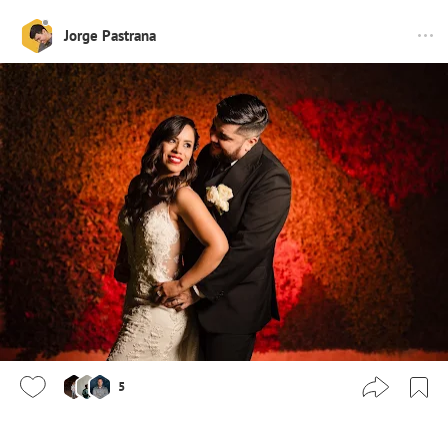
Jorge Pastrana
5