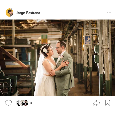
Jorge Pastrana
6