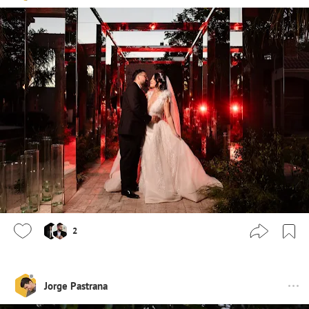
2
Jorge Pastrana