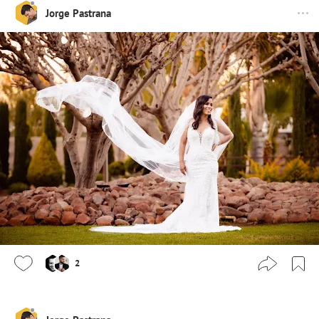
Jorge Pastrana
2