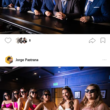
8
Jorge Pastrana