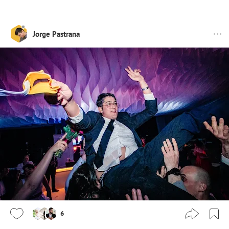
Jorge Pastrana
6