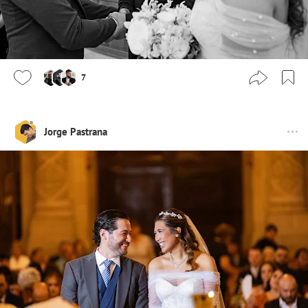
7
Jorge Pastrana