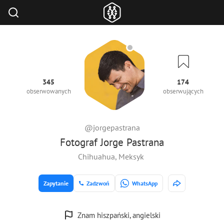
345
174
obserwowanych
obserwujących
@jorgepastrana
Fotograf Jorge Pastrana
Chihuahua, Meksyk
Zapytanie
Zadzwoń
WhatsApp
Znam hiszpański, angielski