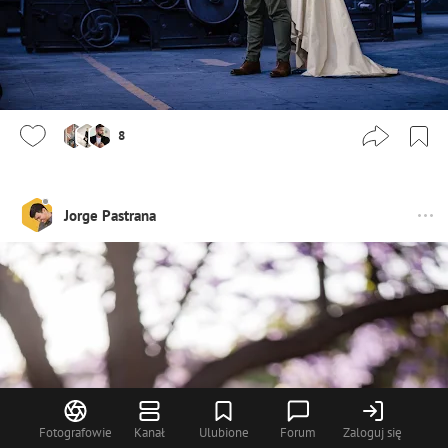
8
Jorge Pastrana
Fotografowie
Kanał
Ulubione
Forum
Zaloguj się