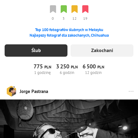
0
3
12
19
Top 100 fotografów ślubnych w Meksyku
Najlepszy fotograf dla zakochanych, Chihuahua
Ślub
Zakochani
775
3
250
6
500
PLN
PLN
PLN
1 godzinę
6 godzin
12 godzin
Jorge Pastrana