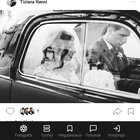
Tiziana Nanni
7
panchev
Nice!
tizianananni
Thank you!
Fotografai
Turinys
Mėgstamiausi
Forumas
Prisijungti