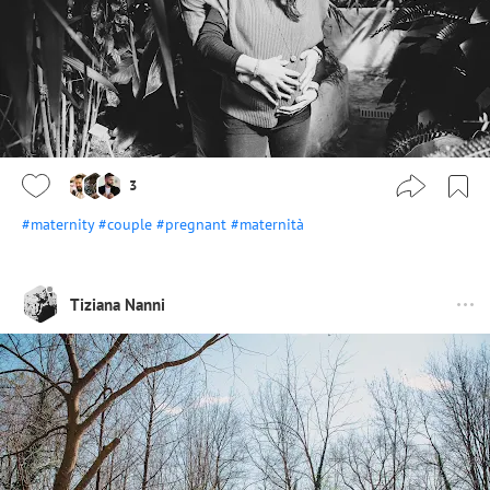
3
#maternity
#couple
#pregnant
#maternità
Tiziana Nanni