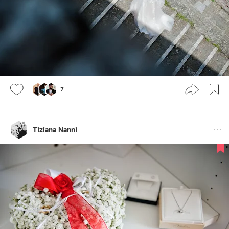
7
Tiziana Nanni