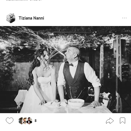
Tiziana Nanni
8