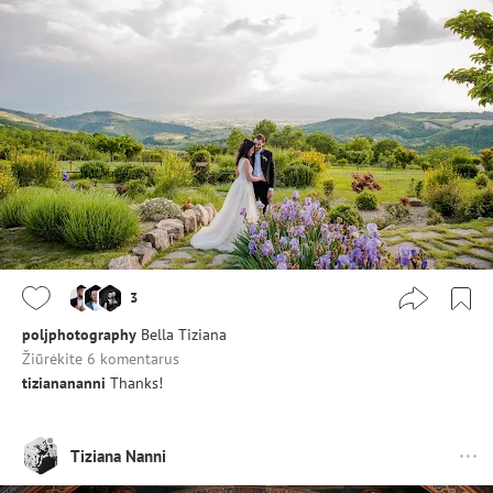
3
poljphotography
Bella Tiziana
Žiūrėkite 6 komentarus
tizianananni
Thanks!
Tiziana Nanni