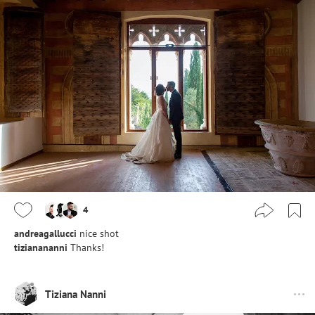
4
andreagallucci
nice shot
tizianananni
Thanks!
Tiziana Nanni