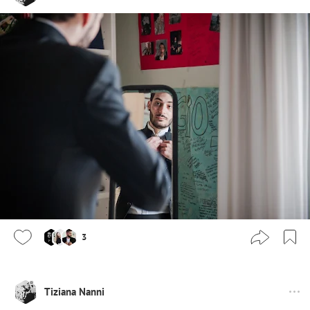
3
Tiziana Nanni