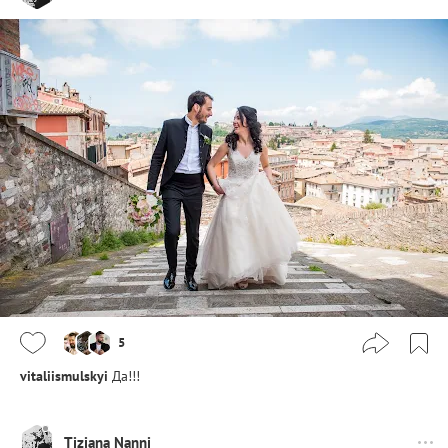
5
vitaliismulskyi
Да!!!
Tiziana Nanni