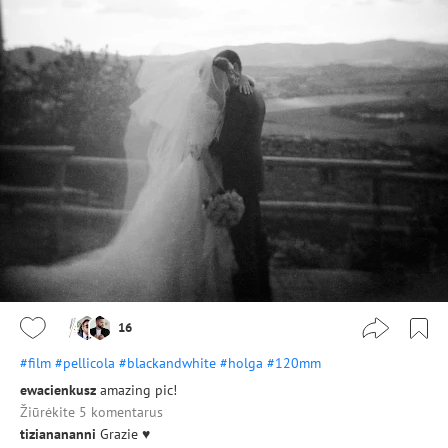
16
#film
#pellicola
#blackandwhite
#holga
#120mm
ewacienkusz
amazing pic!
Žiūrėkite 5 komentarus
tizianananni
Grazie ♥