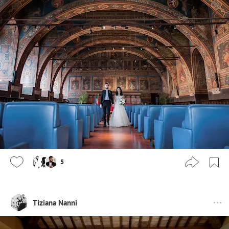
5
Tiziana Nanni