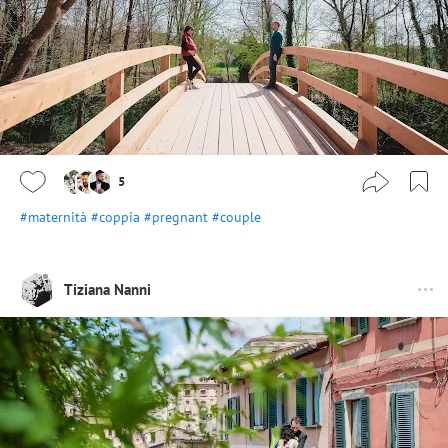
5
#maternità
#coppia
#pregnant
#couple
Tiziana Nanni