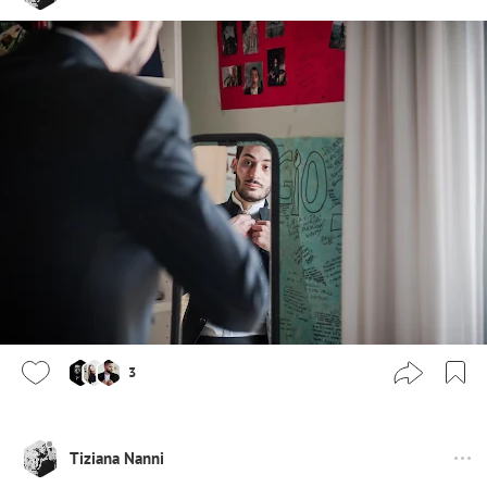
3
Tiziana Nanni