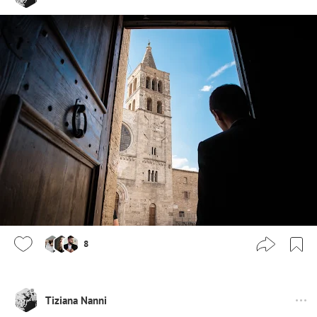
8
Tiziana Nanni