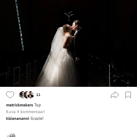
11
matrickmakers
Top
Kuva 4 kommentaari
tizianananni
Grazie!