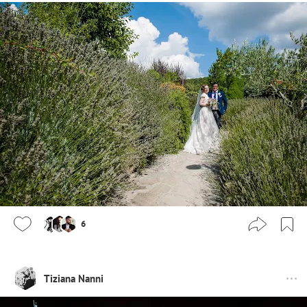
6
Tiziana Nanni