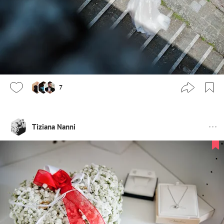
7
Tiziana Nanni