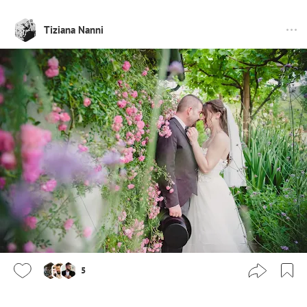
Tiziana Nanni
5