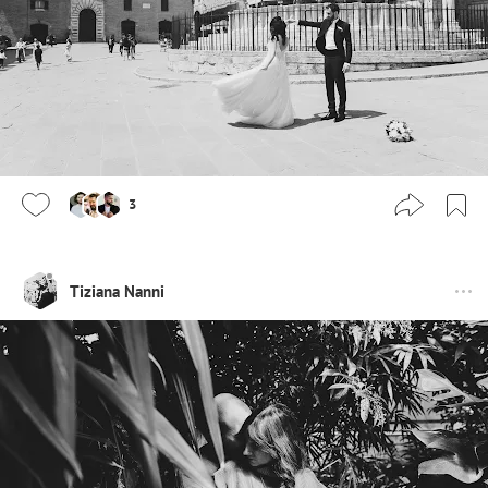
3
Tiziana Nanni