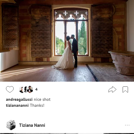
4
andreagallucci
nice shot
tizianananni
Thanks!
Tiziana Nanni