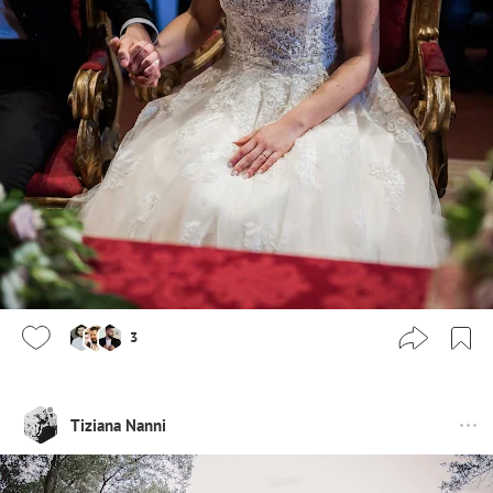
3
Tiziana Nanni