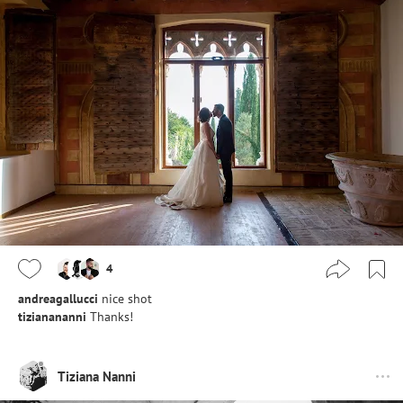
4
andreagallucci
nice shot
tizianananni
Thanks!
Tiziana Nanni