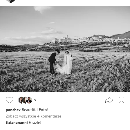
9
panchev
Beautiful Foto!
Zobacz wszystkie 4 komentarze
tizianananni
Grazie!