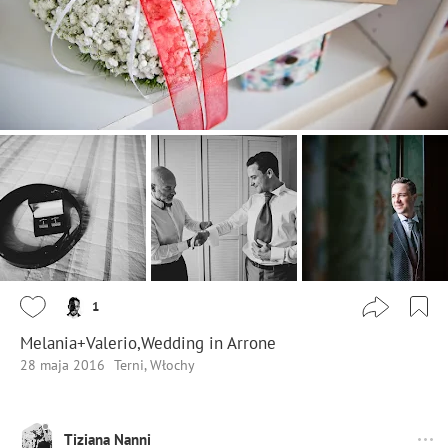
1
Melania+Valerio,Wedding in Arrone
28 maja 2016
Terni, Włochy
Tiziana Nanni