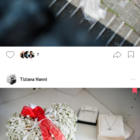
7
Tiziana Nanni