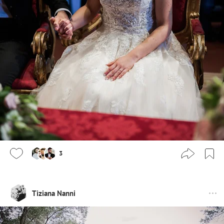
3
Tiziana Nanni