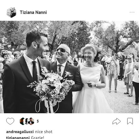
Tiziana Nanni
5
andreagallucci
nice shot
tizianananni
Grazie!