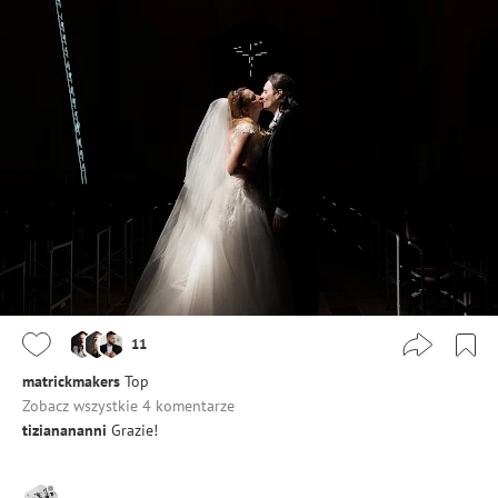
11
matrickmakers
Top
Zobacz wszystkie 4 komentarze
tizianananni
Grazie!