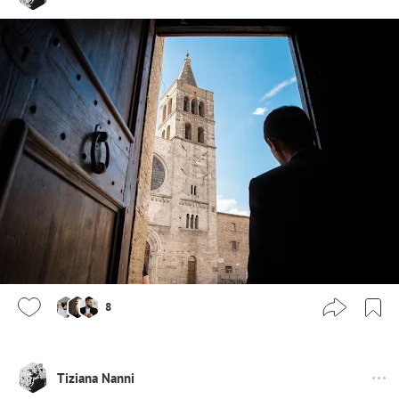
8
Tiziana Nanni