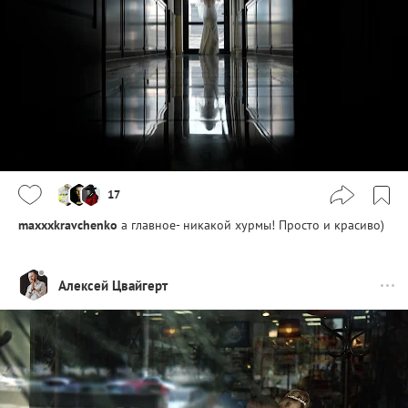
17
maxxxkravchenko
а главное- никакой хурмы! Просто и красиво)
Алексей Цвайгерт