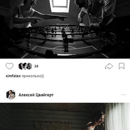
16
simfalex
прикольно))
Алексей Цвайгерт