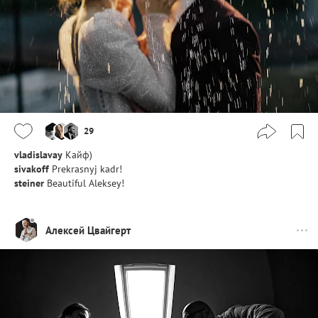
29
vladislavay
Кайф)
sivakoff
Prekrasnyj kadr!
steiner
Beautiful Aleksey!
Алексей Цвайгерт