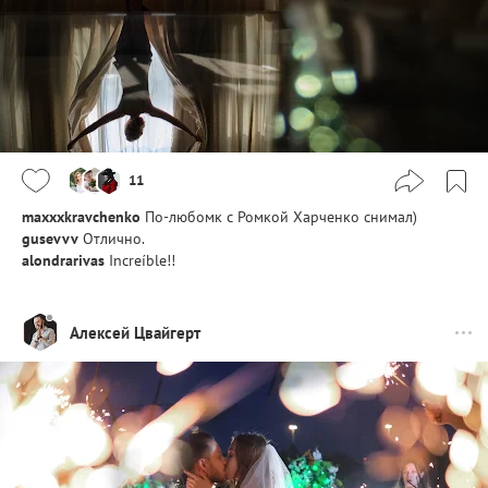
11
maxxxkravchenko
По-любомк с Ромкой Харченко снимал)
gusevvv
Отлично.
alondrarivas
Increíble!!
Алексей Цвайгерт