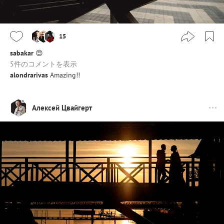
15
sabakar
😍
5件のコメントを表示
alondrarivas
Amazing!!
Алексей Цвайгерт