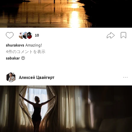
10
shurakovs
Amazing!
4件のコメントを表示
sabakar
😍
Алексей Цвайгерт