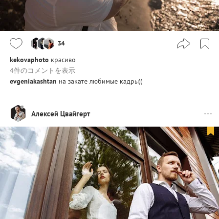
34
kekovaphoto
красиво
4件のコメントを表示
evgeniakashtan
на закате любимые кадры))
Алексей Цвайгерт