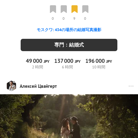
0
0
9
0
モスクワ: 434の場所の結婚写真撮影
専門：結婚式
49
000
137
000
196
000
JPY
JPY
JPY
2 時間
6 時間
10 時間
Алексей Цвайгерт