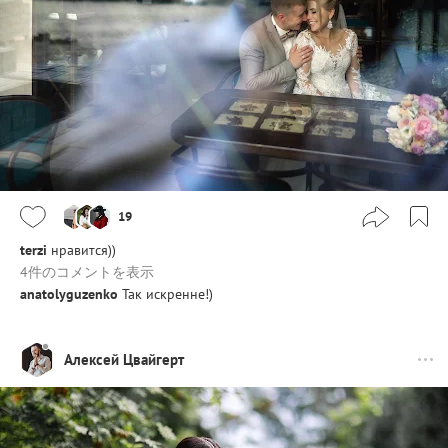
19
terzi
нравится))
4件のコメントを表示
anatolyguzenko
Так искренне!)
Алексей Цвайгерт