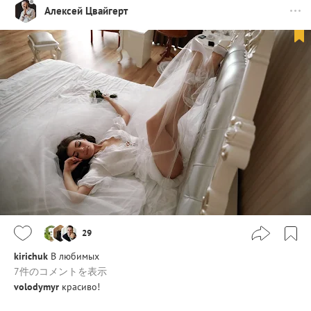
Алексей Цвайгерт
29
kirichuk
В любимых
7件のコメントを表示
volodymyr
красиво!