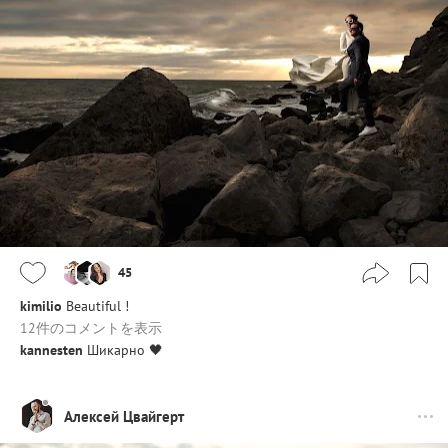
45
kimilio
Beautiful !
12件のコメントを表示
kannesten
Шикарно 🖤
Алексей Цвайгерт