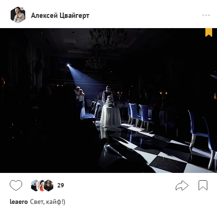
Алексей Цвайгерт
29
leaero
Свет, кайф!)