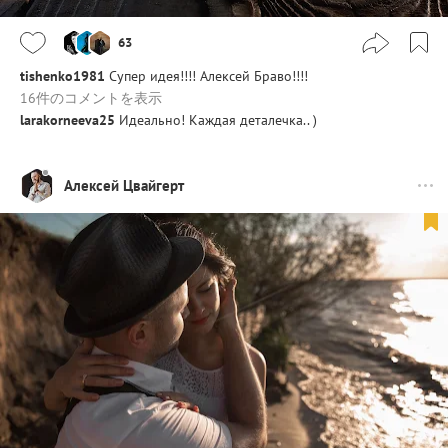
63
tishenko1981
Супер идея!!!! Алексей Браво!!!!
16件のコメントを表示
larakorneeva25
Идеально! Каждая деталечка.. )
Алексей Цвайгерт