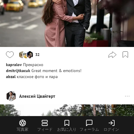
32
kapralov
Прекрасно
dmitrijtkacuk
Great moment & emotions!
abzal
классное фото и пара
Алексей Цвайгерт
写真家
フィード
お気に入り
フォーラム
ログイン