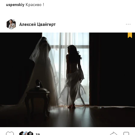
uspenskiy
Красиво !
Алексей Цвайгерт
39