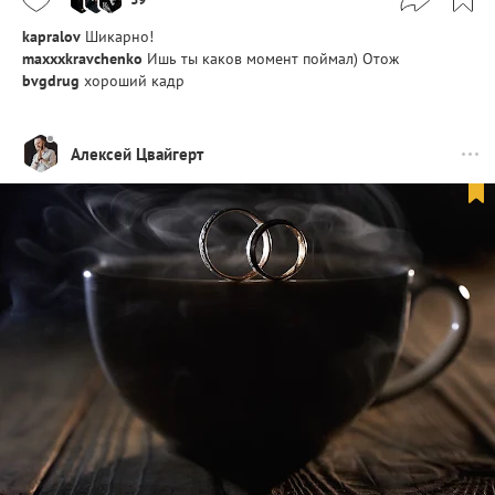
kapralov
Шикарно!
maxxxkravchenko
Ишь ты каков момент поймал) Отож
bvgdrug
хороший кадр
Алексей Цвайгерт