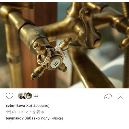
11
solonikova
Ха) Забавно)
4件のコメントを表示
baymakov
Забавно получилось)