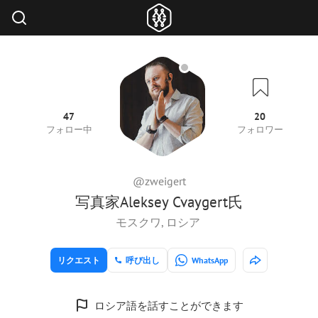
47
20
フォロー中
フォロワー
@zweigert
写真家Aleksey Cvaygert氏
モスクワ, ロシア
リクエスト
呼び出し
WhatsApp
ロシア語を話すことができます