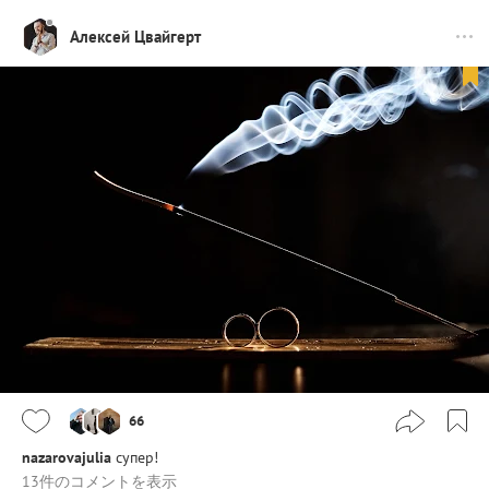
Алексей Цвайгерт
66
nazarovajulia
супер!
13件のコメントを表示