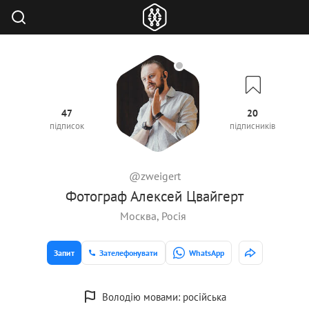
47
20
підписок
підписників
@zweigert
Фотограф Алексей Цвайгерт
Москва, Росія
Запит
Зателефонувати
WhatsApp
Володію мовами: російська