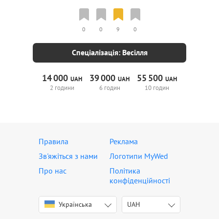
0
0
9
0
Спеціалізація: Весілля
14
000
39
000
55
500
UAH
UAH
UAH
2 години
6 годин
10 годин
Правила
Реклама
Зв'яжіться з нами
Логотипи MyWed
Про нас
Політика
конфіденційності
Українська
UAH
English
USD
Italiano
EUR