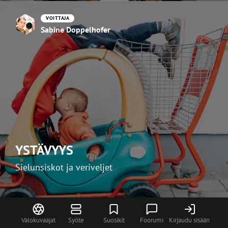
VOITTAJA
Sabine Doppelhofer
YSTÄVYYS
Sielunsiskot ja veriveljet
9 finalistia
Valokuvaajat
Syöte
Suosikit
Foorumi
Kirjaudu sisään