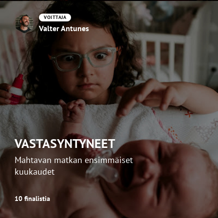
VOITTAJA
Valter Antunes
VASTASYNTYNEET
Mahtavan matkan ensimmäiset
kuukaudet
10 finalistia