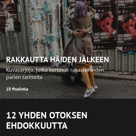
RAKKAUTTA HÄIDEN JÄLKEEN
Kuvasarjoja, jotka kertovat rakastuneiden
parien tarinoita
10 finalistia
12 YHDEN OTOKSEN
EHDOKKUUTTA