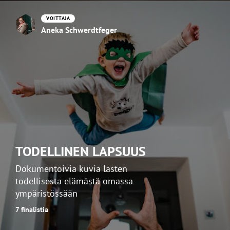
VOITTAJA
Aneka Schwerdtfeger
TODELLINEN LAPSUUS
Dokumentoivia kuvia lasten
todellisesta elämästä omassa
ympäristössään
7 finalistia