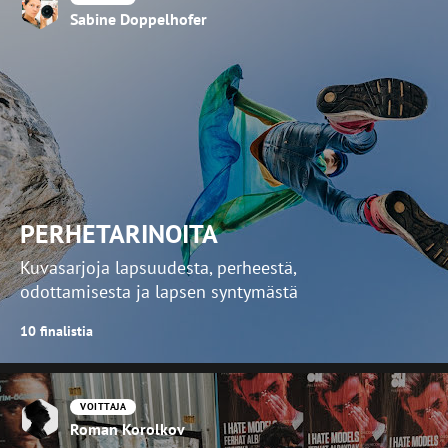
Sabine Doppelhofer
PERHETARINOITA
Kuvasarjoja lapsuudesta, perheestä,
odottamisesta ja lapsen syntymästä
10 finalistia
VOITTAJA
Roman Korolkov