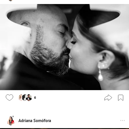
6
Adriana Somófora