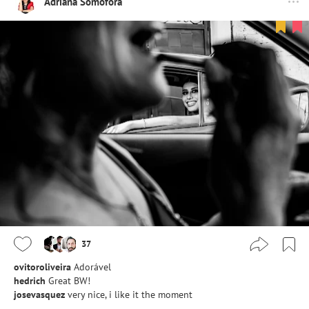
Adriana Somófora
37
ovitoroliveira
Adorável
hedrich
Great BW!
josevasquez
very nice, i like it the moment