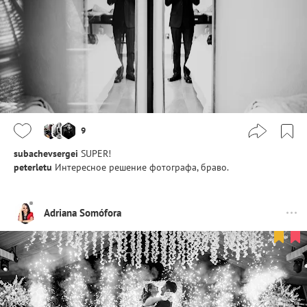
9
subachevsergei
SUPER!
peterletu
Интересное решение фотографа, браво.
Adriana Somófora