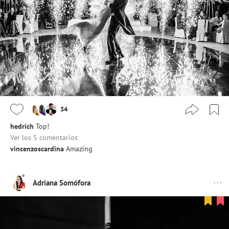
34
hedrich
Top!
Ver los 5 comentarios
vincenzoscardina
Amazing
Adriana Somófora