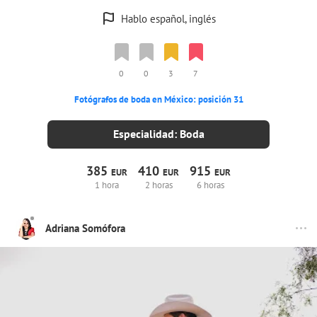
Hablo español, inglés
0
0
3
7
Fotógrafos de boda en México: posición 31
Especialidad: Boda
385
410
915
EUR
EUR
EUR
1 hora
2 horas
6 horas
Adriana Somófora