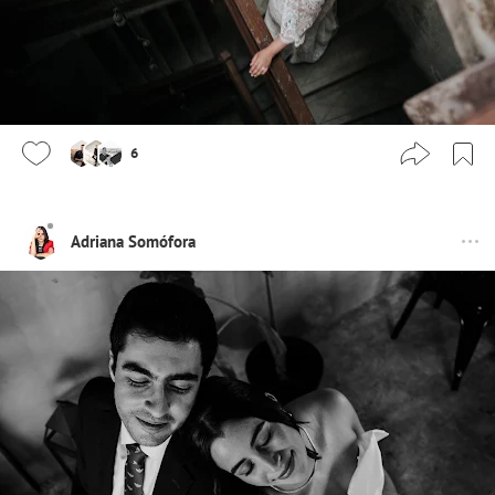
6
Adriana Somófora