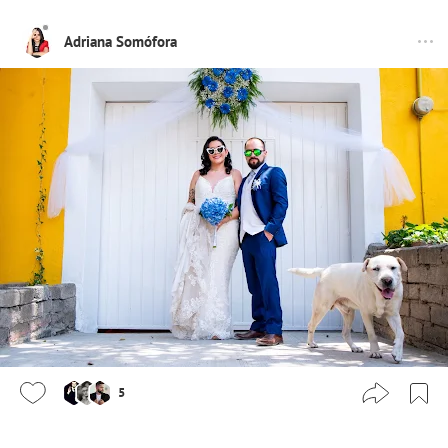
Adriana Somófora
5