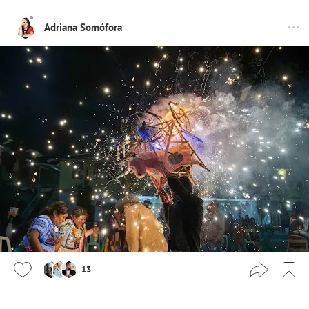
Adriana Somófora
13