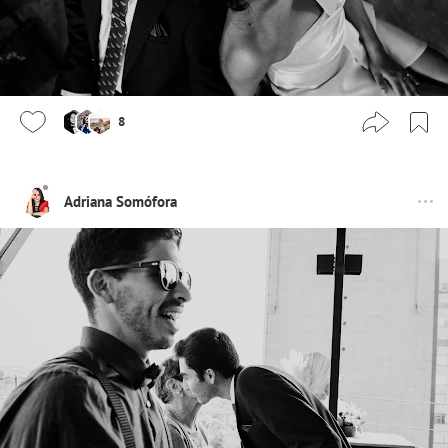
8
Adriana Somófora