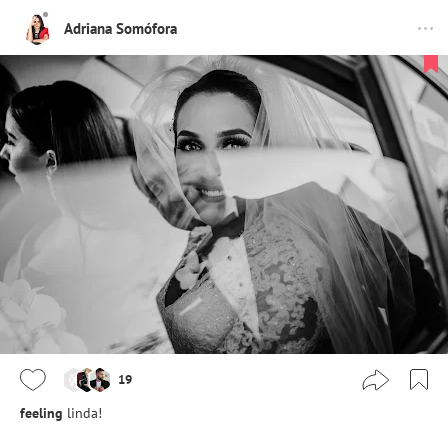
Adriana Somófora
19
feeling
linda!