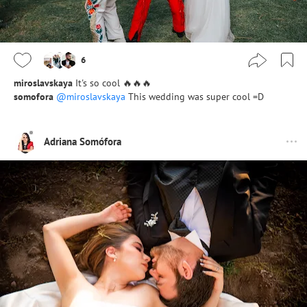
6
miroslavskaya
It's so cool 🔥🔥🔥
somofora
@miroslavskaya
This wedding was super cool =D
Adriana Somófora