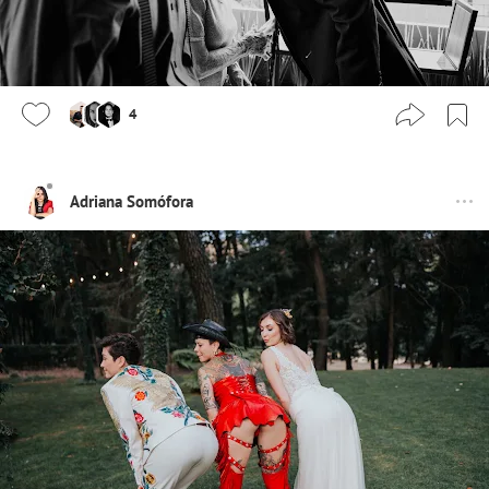
4
Adriana Somófora