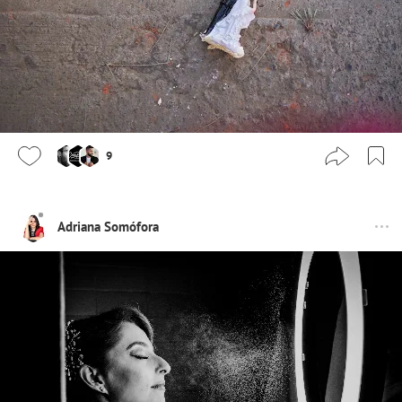
9
Adriana Somófora