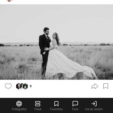
9
Adriana Somófora
Fotógrafos
Feed
Favoritos
Foro
Iniciar sesión