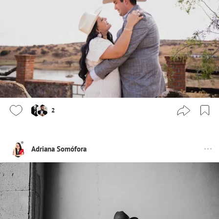
2
Adriana Somófora