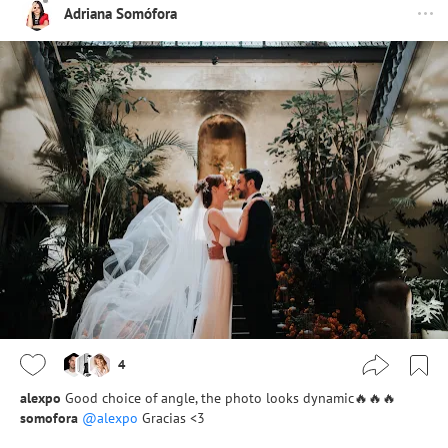
Adriana Somófora
4
alexpo
Good choice of angle, the photo looks dynamic🔥🔥🔥
somofora
@alexpo
Gracias <3