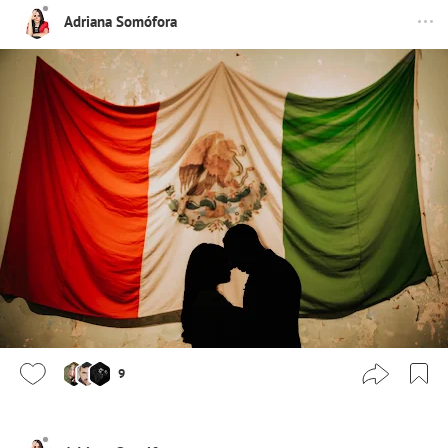
Adriana Somófora
9