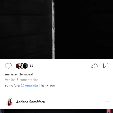
32
mariarei
Hermosa!
Ver los 8 comentarios
somofora
@venanita
Thank you
Adriana Somófora