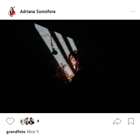
Adriana Somófora
9
grandfoto
Nice !!