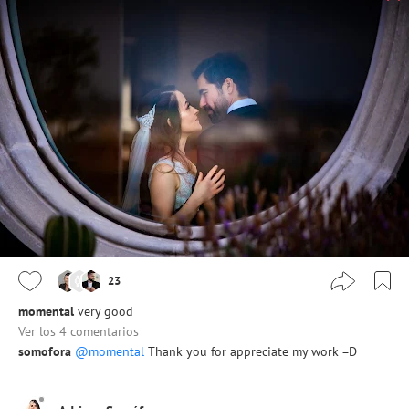
23
momental
very good
Ver los 4 comentarios
somofora
@momental
Thank you for appreciate my work =D