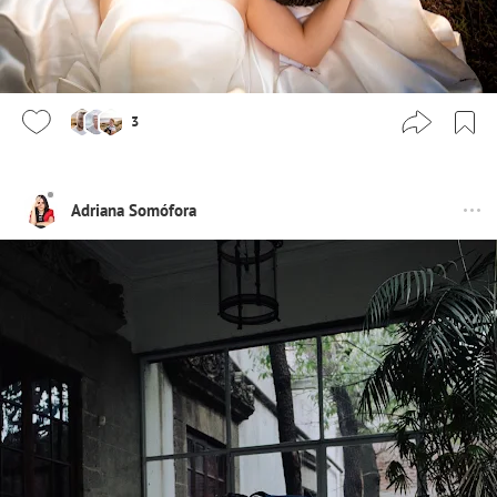
3
Adriana Somófora