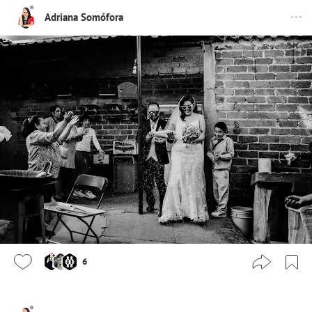
Adriana Somófora
6