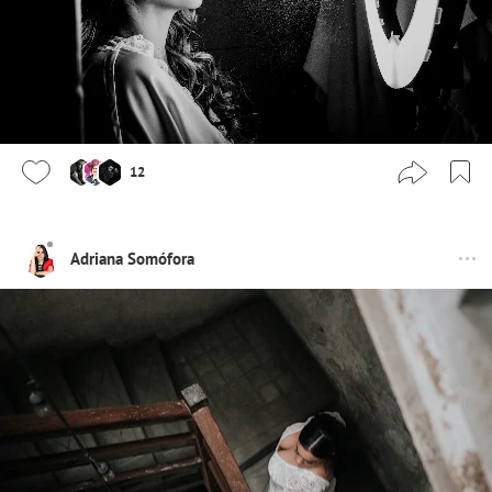
12
Adriana Somófora