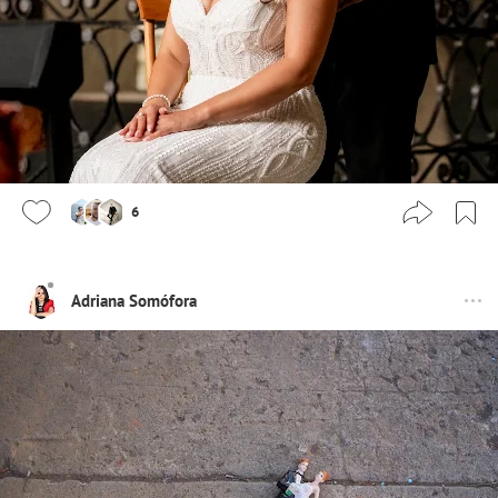
6
Adriana Somófora