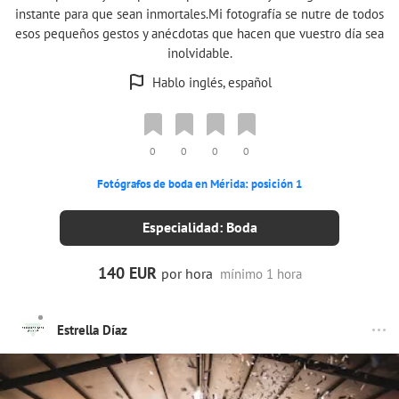
instante para que sean inmortales. ​ Mi fotografía se nutre de todos
esos pequeños gestos y anécdotas que hacen que vuestro día sea
inolvidable.
Hablo inglés, español
0
0
0
0
Fotógrafos de boda en Mérida: posición 1
Especialidad: Boda
140 EUR
por hora
mínimo 1 hora
Estrella Díaz