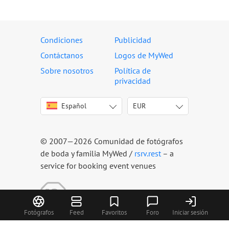
Condiciones
Publicidad
Contáctanos
Logos de MyWed
Sobre nosotros
Política de
privacidad
Español
EUR
English
USD
Italiano
EUR
Deutsch
ARS
© 2007—2026 Comunidad de fotógrafos
Français
BOB
de boda y familia MyWed /
rsrv.rest
– a
Português
CLP
service for booking event venues
Русский
COP
Українська
CRC
Latviešu
DOP
Fotógrafos
Feed
Favoritos
Foro
Iniciar sesión
Lietuvių
GTQ