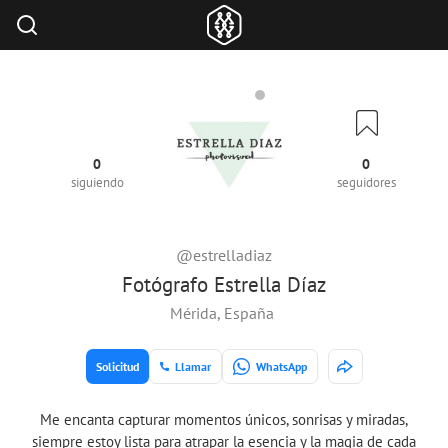
0
0
siguiendo
seguidores
@estrelladiaz
Fotógrafo Estrella Díaz
Mérida, España
Solicitud
Llamar
WhatsApp
Me encanta capturar momentos únicos, sonrisas y miradas,
siempre estoy lista para atrapar la esencia y la magia de cada