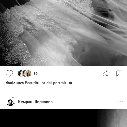
16
danidunca
Beautiful bridal portrait! ❤️
Кемран Ширалиев