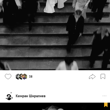
38
Кемран Ширалиев