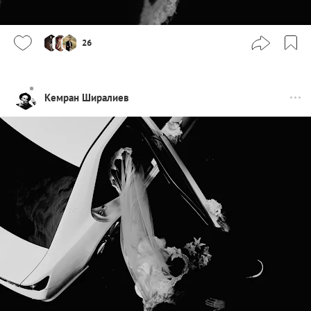
26
Кемран Ширалиев