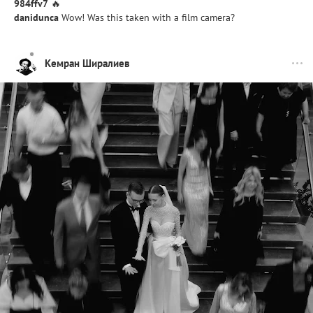
984ffv7
🔥
danidunca
Wow! Was this taken with a film camera?
Кемран Ширалиев