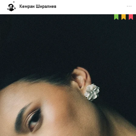
Кемран Ширалиев