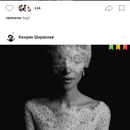
114
ramcoror
top!
Кемран Ширалиев