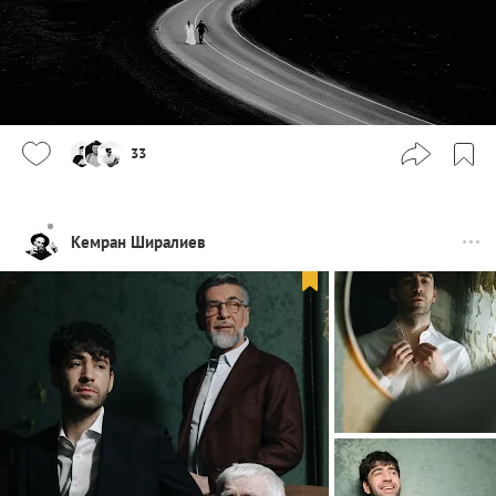
33
Кемран Ширалиев