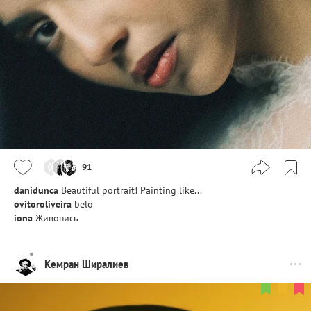
91
danidunca
Beautiful portrait! Painting like...
ovitoroliveira
belo
iona
Живопись
Кемран Ширалиев