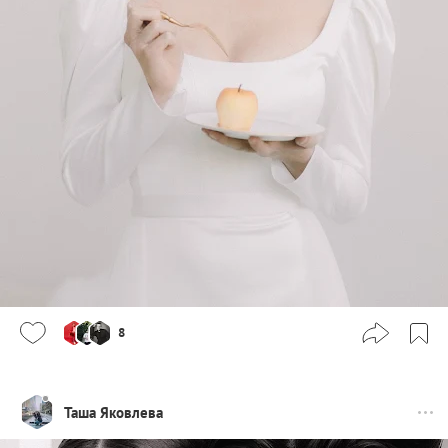
8
Таша Яковлева