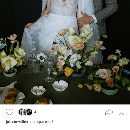
4
juliatomilina
как красиво!