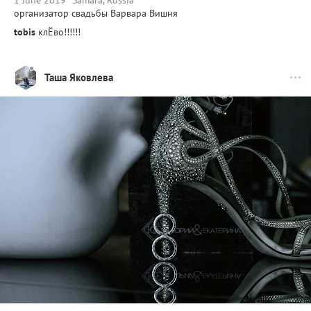
организатор свадьбы Варвара Вишня
tobis
клЁво!!!!!!
Таша Яковлева