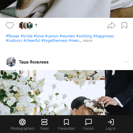
7
#flower
#bride
#love
#canon
#women
#smiling
#happiness
#indoors
#cheerful
#togetherness
#men
…
more
Таша Яковлева
Photographers
Feed
Favourites
Forum
Log in