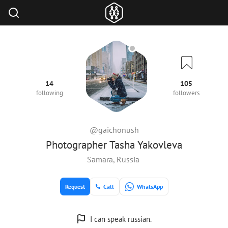
14
105
following
followers
@gaichonush
Photographer Tasha Yakovleva
Samara, Russia
Request
Call
WhatsApp
I can speak russian.