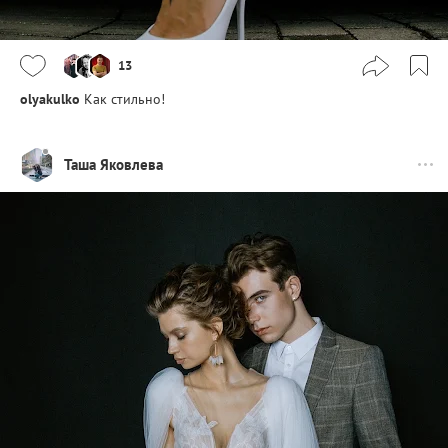
13
olyakulko
Как стильно!
Таша Яковлева