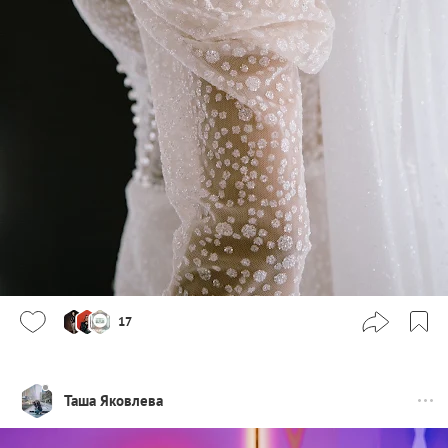
17
Таша Яковлева