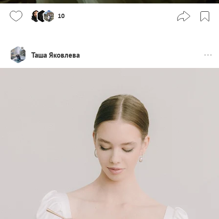
10
Таша Яковлева