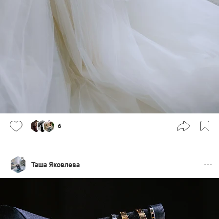
6
Таша Яковлева