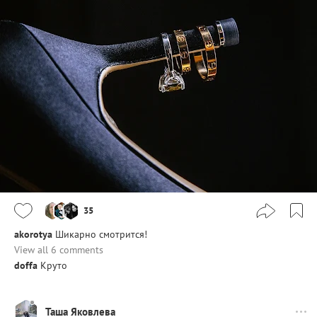
35
akorotya
Шикарно смотрится!
View all 6 comments
doffa
Круто
Таша Яковлева