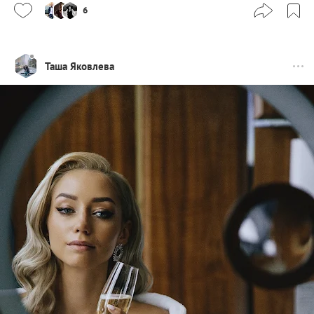
6
Таша Яковлева