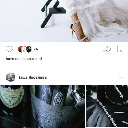
24
horo
очень классно!
Таша Яковлева