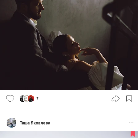
7
Таша Яковлева