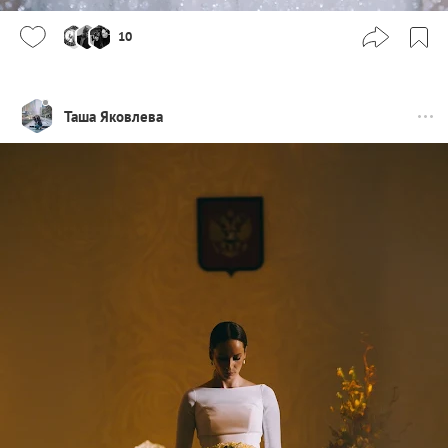
10
Таша Яковлева