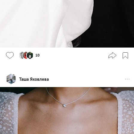
10
Таша Яковлева