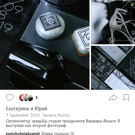
5
Екатерина и Юрий
7 September 2019
Samara, Russia
Организатор свадьбы студия праздников Варвары Вишня. Я
выступаю как второй фотограф.
tomchukoleksandr
Очень стильно )))