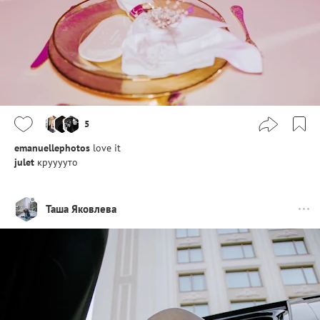
5
emanuellephotos
love it
julet
крууууто
Таша Яковлева