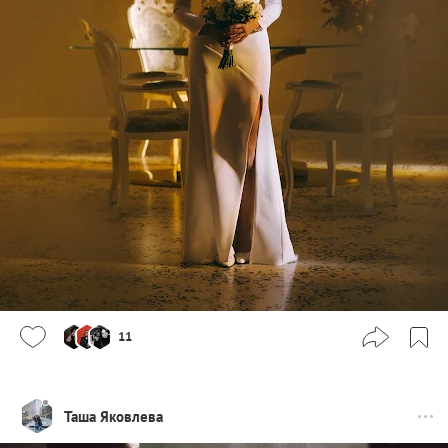
11
Таша Яковлева