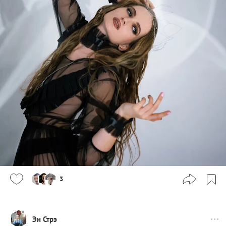
3
Эн Стрэ