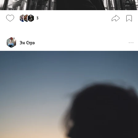
3
Эн Стрэ