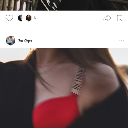
3
Эн Стрэ