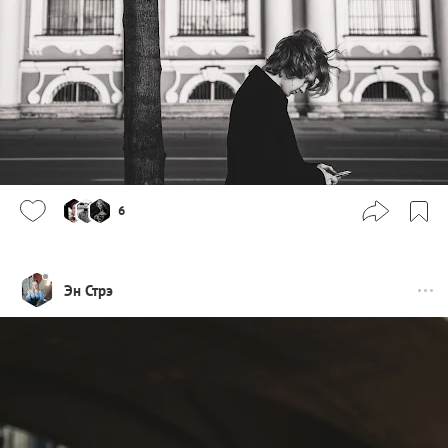
6
Эн Стрэ