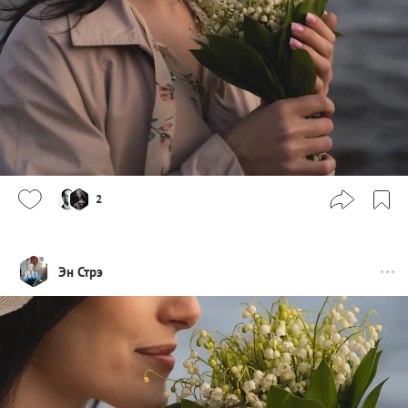
2
Эн Стрэ