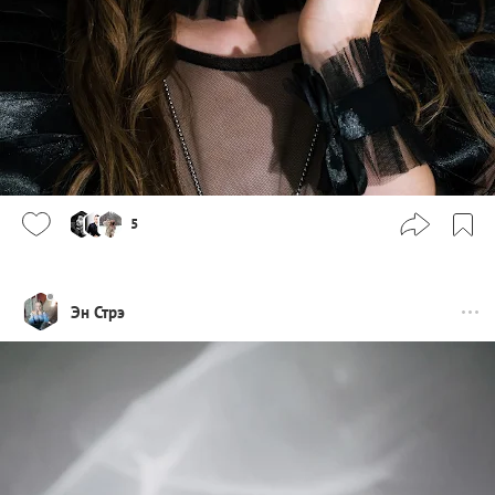
5
Эн Стрэ