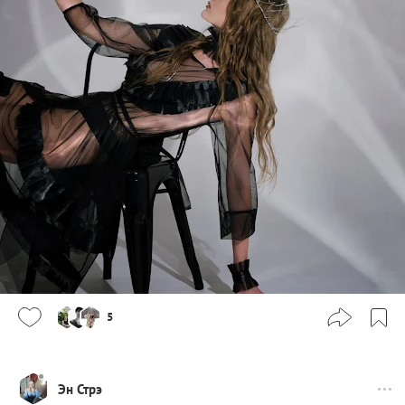
5
Эн Стрэ