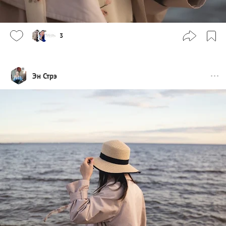
3
Эн Стрэ