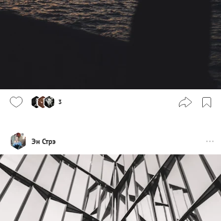
3
Эн Стрэ