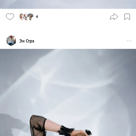
4
Эн Стрэ