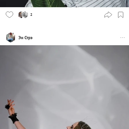
2
Эн Стрэ