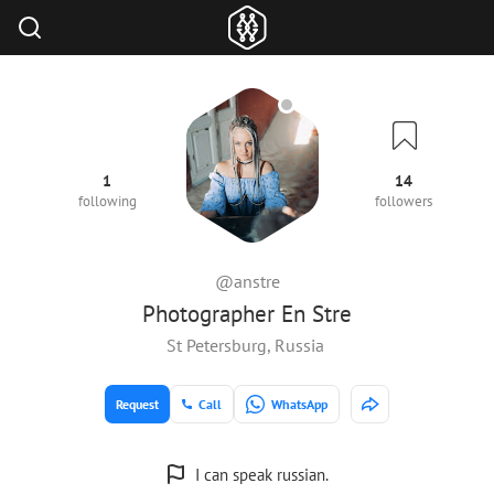
1
14
following
followers
@anstre
Photographer En Stre
St Petersburg, Russia
Request
Call
WhatsApp
I can speak russian.