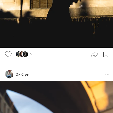
3
Эн Стрэ