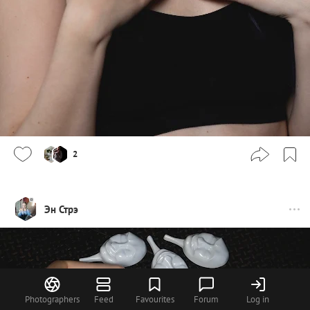
2
Эн Стрэ
Photographers
Feed
Favourites
Forum
Log in