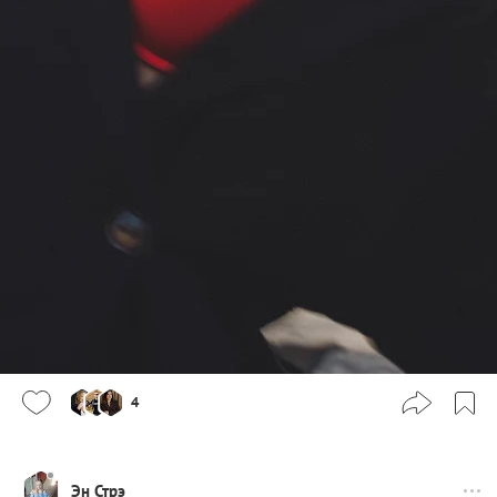
4
Эн Стрэ