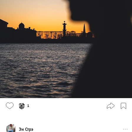
1
Эн Стрэ