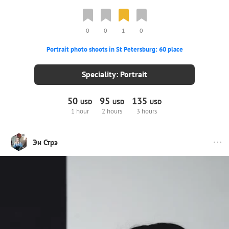
0
0
1
0
Portrait photo shoots in St Petersburg: 60 place
Speciality: Portrait
50
95
135
USD
USD
USD
1 hour
2 hours
3 hours
Эн Стрэ