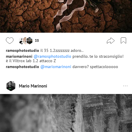
35
ramosphotostudio
il 35 1.2zzzzzzzz adoro..
mariomarinoni
@ramosphotostudio
prendilo. te lo straconsiglio!
è il Viltrox lab 1.2 attacco Z
ramosphotostudio
@mariomarinoni
davvero? spettacolooooo
Mario Marinoni