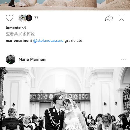
77
lomonte
<3
查看共10条评论
mariomarinoni
@stefanocassaro
grazie Stè
Mario Marinoni