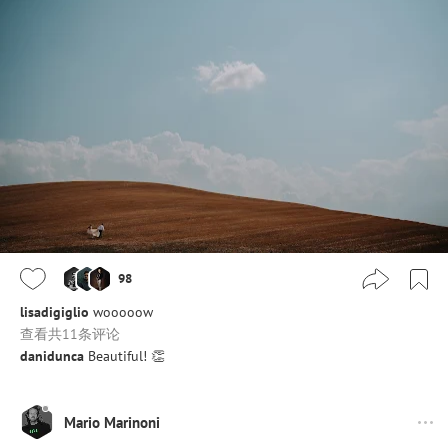
98
lisadigiglio
wooooow
查看共11条评论
danidunca
Beautiful! 👏
Mario Marinoni