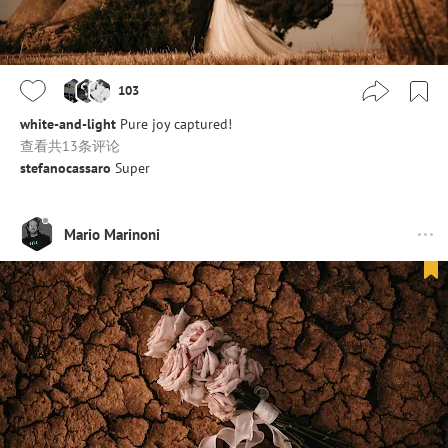
103
white-and-light
Pure joy captured!
查看共13条评论
stefanocassaro
Super
Mario Marinoni