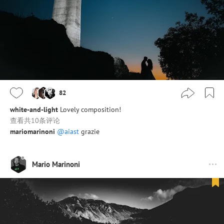
82
white-and-light
Lovely composition!
查看共10条评论
mariomarinoni
@aiast
grazie
Mario Marinoni