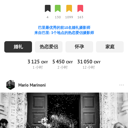
4
130
1099
163
巴里最优秀的前10名婚礼摄影师
来自巴里: 3个地点的热恋爱侣摄影师
婚礼
热恋爱侣
怀孕
家庭
3
125
5
450
31
050
CNY
CNY
CNY
1 小时
2 小时
12 小时
Mario Marinoni