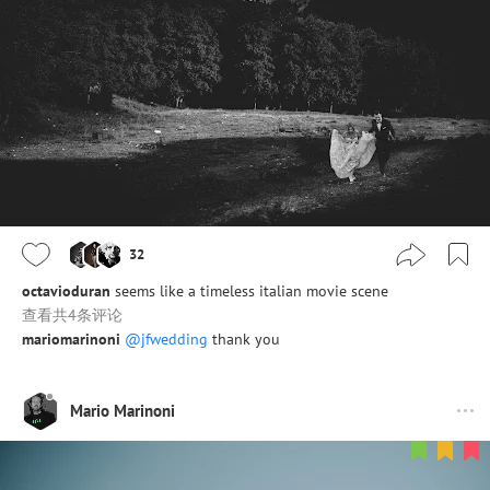
32
octavioduran
seems like a timeless italian movie scene
查看共4条评论
mariomarinoni
@jfwedding
thank you
Mario Marinoni