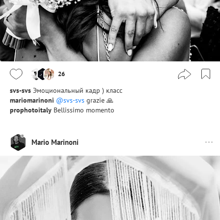
26
svs-svs
Эмоциональный кадр ) класс
mariomarinoni
@svs-svs
grazie 🙏
prophotoitaly
Bellissimo momento
Mario Marinoni