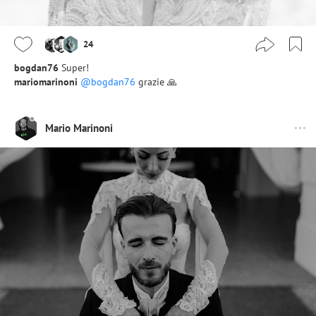
24
bogdan76
Super!
mariomarinoni
@bogdan76
grazie 🙏
Mario Marinoni