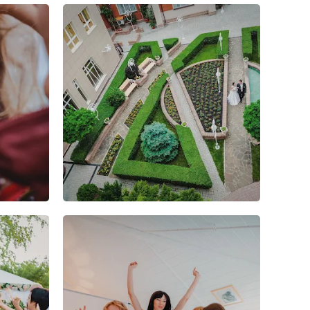
7
5
1