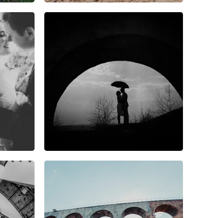
25
11
3