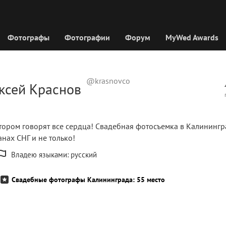
Фотографы
Фотографии
Форум
MyWed Awards
@krasnovco
ксей Краснов
отором говорят все сердца! Свадебная фотосъемка в Калинингр
анах СНГ и не только!
Владею языками: русский
Свадебные фотографы Калининграда: 55 место