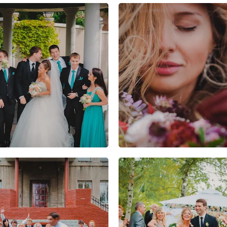
8
5
3
13
3
1