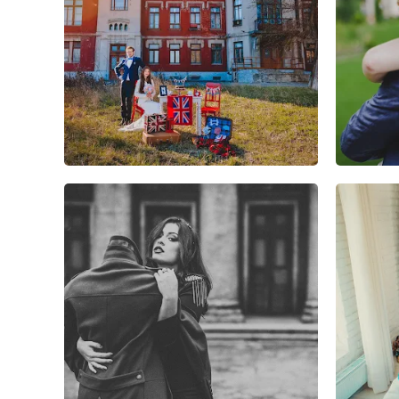
3
4
1
4
4
0