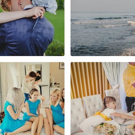
2
0
0
8
8
1
5
1
0
13
8
2