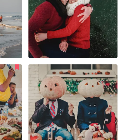
5
3
0
3
2
0