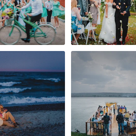
10
2
1
4
1
1
6
1
0
13
4
3