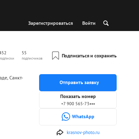
Зарегистрироваться
Войти
452
55
Подписаться и сохранить
подписки
подписчиков
аде, Санкт-
Отправить заявку
Показать номер
+7 900 565-73•••
WhatsApp
krasnov-photo.ru