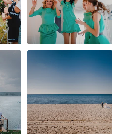
3
1
1
3
3
2