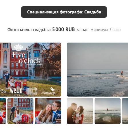
Специализация фотографа: Свадьба
5
000 RUB
Фотосъемка свадьбы:
за час
минимум 3 часа
1
1
0
1
2
1