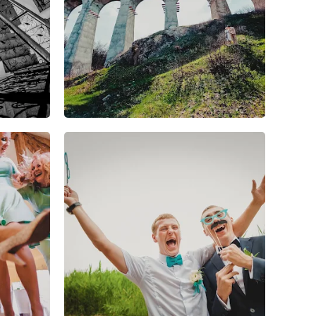
2
1
1
8
3
0