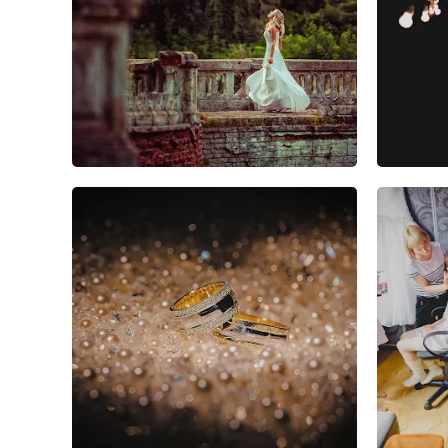
5
2
3
2
0
3