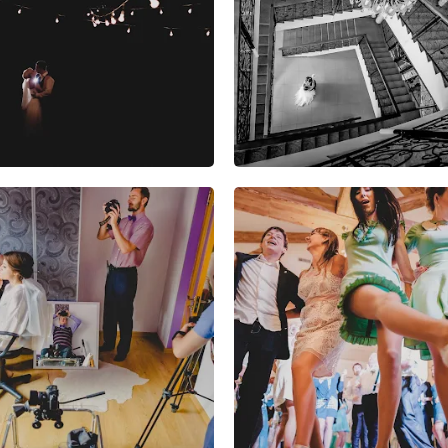
6
8
3
8
2
1
3
2
2
5
2
0