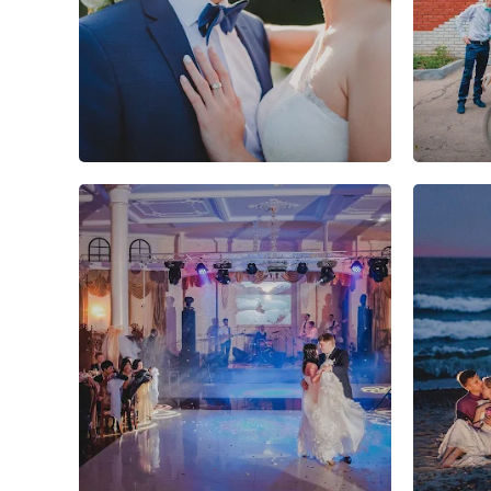
5
2
1
3
1
1