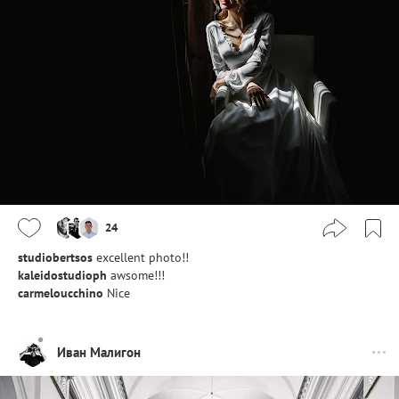
24
studiobertsos
excellent photo!!
kaleidostudioph
awsome!!!
carmeloucchino
Nice
Иван Малигон