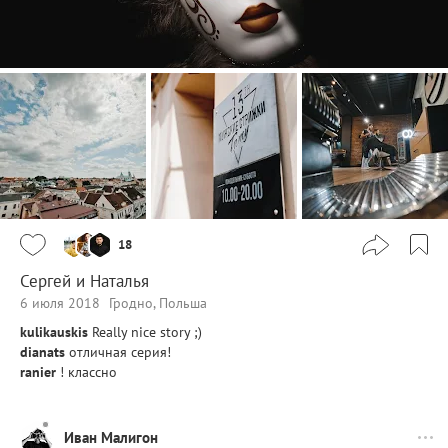
18
Сергей и Наталья
6 июля 2018
Гродно, Польша
kulikauskis
Really nice story ;)
dianats
отличная серия!
ranier
! классно
Иван Малигон