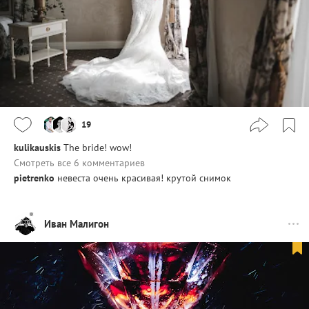
19
kulikauskis
The bride! wow!
Смотреть все 6 комментариев
pietrenko
невеста очень красивая! крутой снимок
Иван Малигон