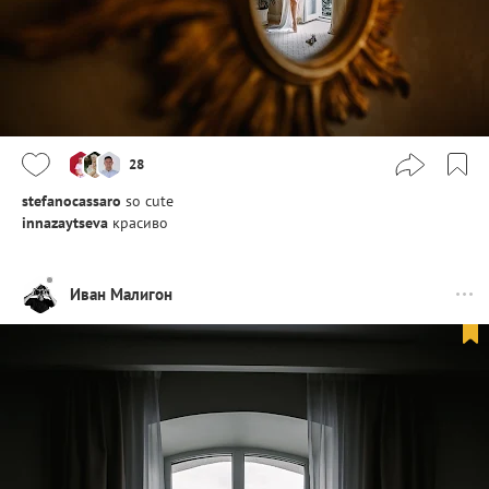
28
stefanocassaro
so cute
innazaytseva
красиво
Иван Малигон