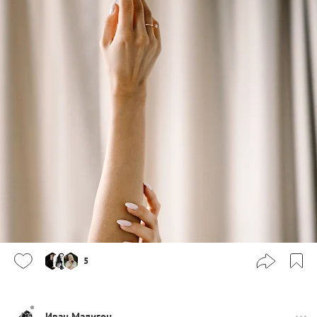
5
Иван Малигон