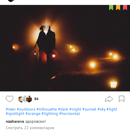
84
#men
#outdoors
#silhouette
#dark
#night
#sunset
#sky
#light
#spotlight
#orange
#lighting
#horizontal
nzaharova
здоровски!
Смотреть 22 комментария