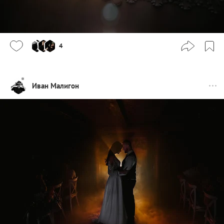
4
Иван Малигон