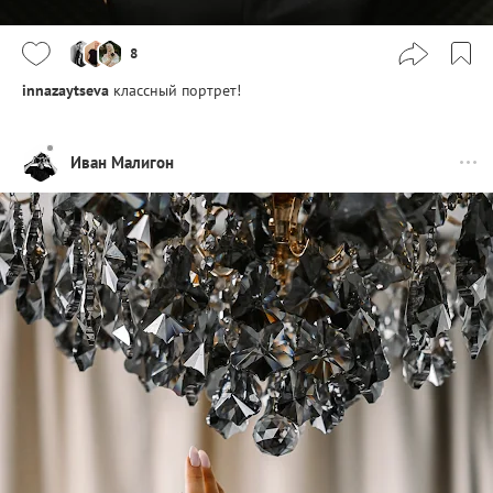
8
innazaytseva
классный портрет!
Иван Малигон