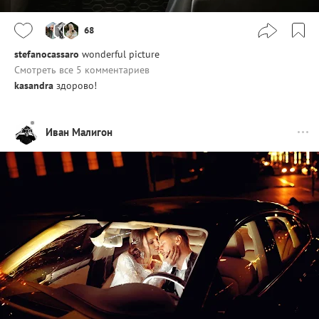
68
stefanocassaro
wonderful picture
Смотреть все 5 комментариев
kasandra
здорово!
Иван Малигон