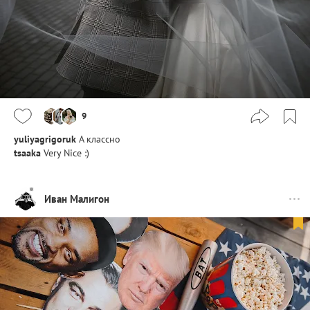
9
yuliyagrigoruk
А классно
tsaaka
Very Nice :)
Иван Малигон