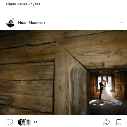
alinav
какая крутая
Иван Малигон
11