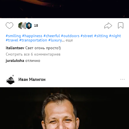
18
#smiling
#happiness
#cheerful
#outdoors
#street
#sitting
#night
#travel
#transportation
#luxury
…
еще
italiantsev
Свет огонь просто!)
Смотреть все 6 комментариев
juraluksha
отлично
Иван Малигон