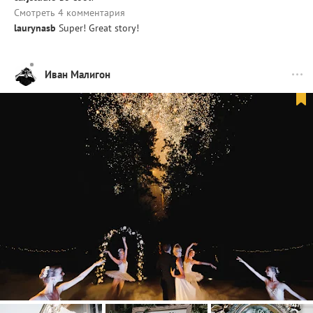
Смотреть 4 комментария
laurynasb
Super! Great story!
Иван Малигон