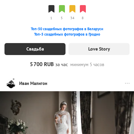
1
5
34
8
Топ-50 свадебных фотографов в Беларуси
Топ-5 свадебных фотографов в Гродно
Свадьба
Love Story
5
700 RUB
за час
минимум 5 часов
Иван Малигон