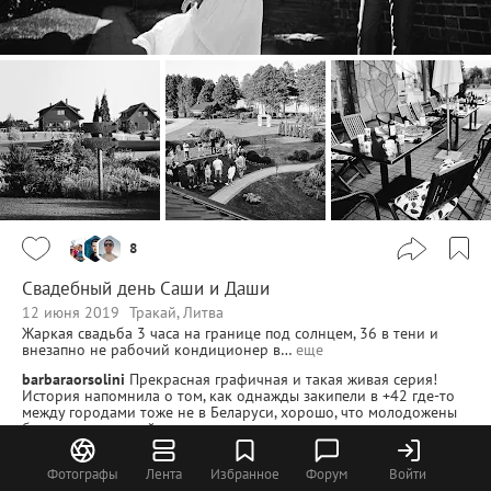
8
Свадебный день Саши и Даши
12 июня 2019
Тракай, Литва
Жаркая свадьба 3 часа на границе под солнцем, 36 в тени и
внезапно не рабочий кондиционер в…
еще
barbaraorsolini
Прекрасная графичная и такая живая серия!
История напомнила о том, как однажды закипели в +42 где-то
между городами тоже не в Беларуси, хорошо, что молодожены
были на отдельной машине и удалось успеть закончить съемку
на закате, как планировали.
ivanko
Спасибо за Вашу историю. Спасибо за отзыв.
Фотографы
Лента
Избранное
Форум
Войти