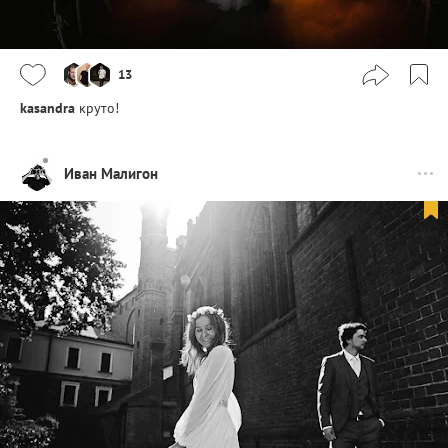
13
kasandra
круто!
Иван Малигон