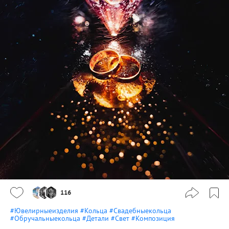
116
#Ювелирныеизделия
#Кольца
#Свадебныекольца
#Обручальныекольца
#Детали
#Свет
#Композиция