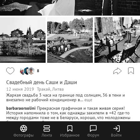
8
Свадебный день Саши и Даши
12 июня 2019
Тракай, Литва
Жаркая свадьба 3 часа на границе под солнцем, 36 в тени и
внезапно не рабочий кондиционер в…
еще
barbaraorsolini
Прекрасная графичная и такая живая серия!
История напомнила о том, как однажды закипели в +42 где-то
между городами тоже не в Беларуси, хорошо, что молодожены
были на отдельной машине и удалось успеть закончить съемку
на закате, как планировали.
ivanko
Спасибо за Вашу историю. Спасибо за отзыв.
Фотографы
Лента
Избранное
Форум
Войти