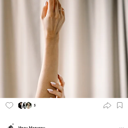
5
Иван Малигон