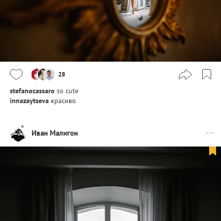
28
stefanocassaro
so cute
innazaytseva
красиво
Иван Малигон