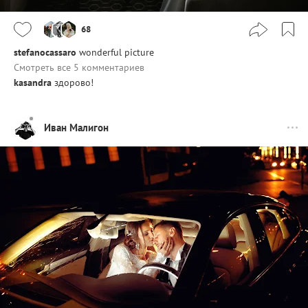
68
stefanocassaro
wonderful picture
Смотреть все 5 комментариев
kasandra
здорово!
Иван Малигон