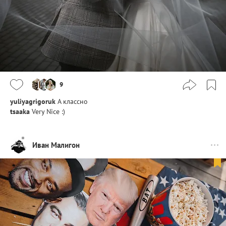
9
yuliyagrigoruk
А классно
tsaaka
Very Nice :)
Иван Малигон