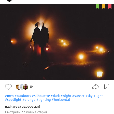
84
#men
#outdoors
#silhouette
#dark
#night
#sunset
#sky
#light
#spotlight
#orange
#lighting
#horizontal
nzaharova
здоровски!
Смотреть 22 комментария