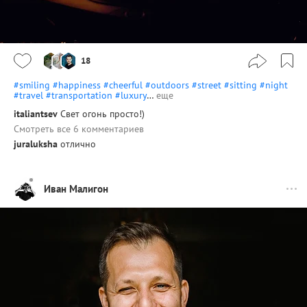
18
#smiling
#happiness
#cheerful
#outdoors
#street
#sitting
#night
#travel
#transportation
#luxury
…
еще
italiantsev
Свет огонь просто!)
Смотреть все 6 комментариев
juraluksha
отлично
Иван Малигон