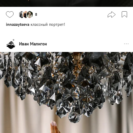
8
innazaytseva
классный портрет!
Иван Малигон