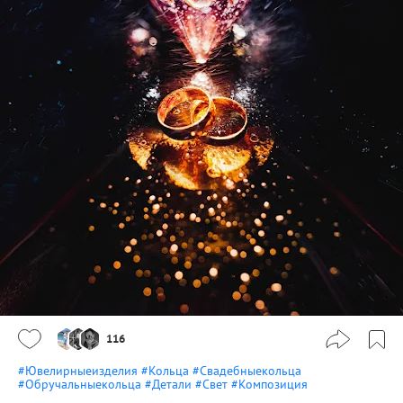
116
#Ювелирныеизделия
#Кольца
#Свадебныекольца
#Обручальныекольца
#Детали
#Свет
#Композиция