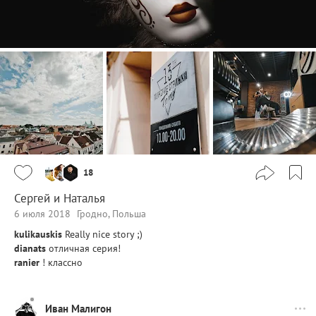
18
Сергей и Наталья
6 июля 2018
Гродно, Польша
kulikauskis
Really nice story ;)
dianats
отличная серия!
ranier
! классно
Иван Малигон