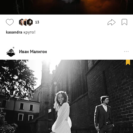
13
kasandra
круто!
Иван Малигон