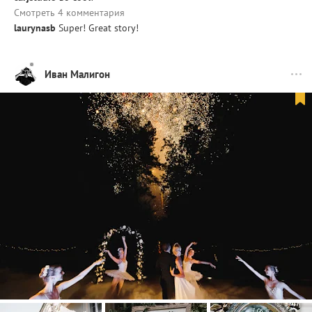
Смотреть 4 комментария
laurynasb
Super! Great story!
Иван Малигон