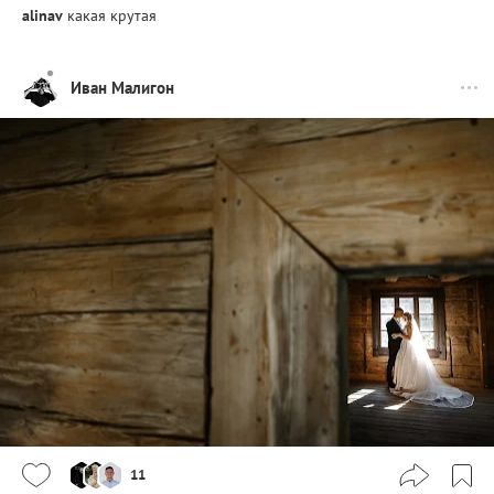
alinav
какая крутая
Иван Малигон
11