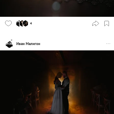
4
Иван Малигон