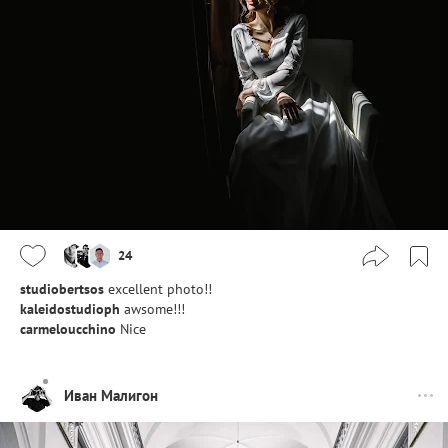
24
studiobertsos
excellent photo!!
kaleidostudioph
awsome!!!
carmeloucchino
Nice
Иван Малигон