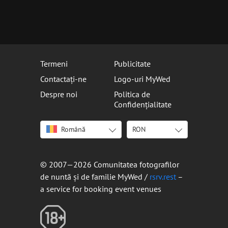
Termeni
Publicitate
Contactați-ne
Logo-uri MyWed
Despre noi
Politica de
Confidențialitate
Română
RON
English
USD
Italiano
EUR
Deutsch
RON
© 2007—2026 Comunitatea fotografilor
Français
de nuntă și de familie MyWed /
rsrv.rest
–
Español
a service for booking event venues
Português
Русский