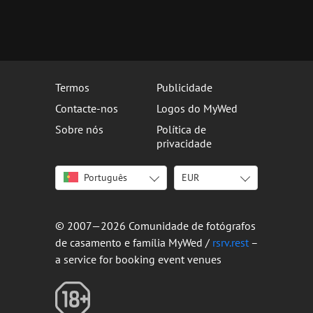
Termos
Publicidade
Contacte-nos
Logos do MyWed
Sobre nós
Política de
privacidade
Português
EUR
English
USD
Italiano
EUR
Deutsch
BRL
© 2007—2026 Comunidade de fotógrafos
Français
de casamento e família MyWed /
rsrv.rest
–
Español
a service for booking event venues
Русский
Українська