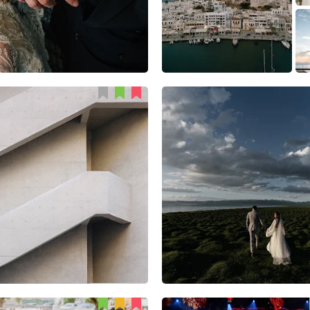
Can Jiang
Адилет Топчубаев
43
1
0
46
2
1