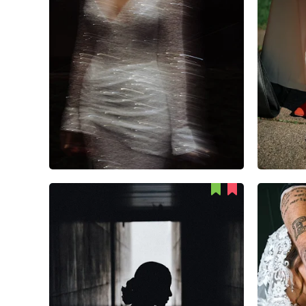
Mika Alvarez
45
1
0
Can Jiang
46
1
0