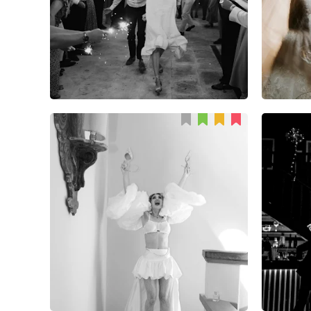
65
0
1
Лиза Улит
61
2
2