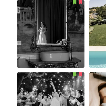
Wioletta Kobusińska
54
2
1
Valter Antunes