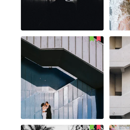
Emre Nesli
61
2
0