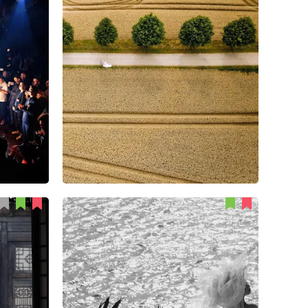
Lutz Jarre
71
2
2
Can Jiang
48
1
1