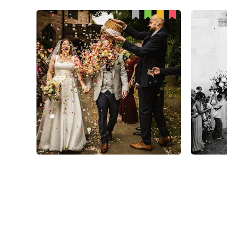
Steve Grogan
77
5
1