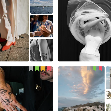
André Korsak
Tunçay Yel
15
4
0
60
2
3
Jorge Romero
Konstantina Avrami
81
5
1
7
0
0