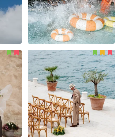
77
6
4
Marko Dapčević
67
1
2