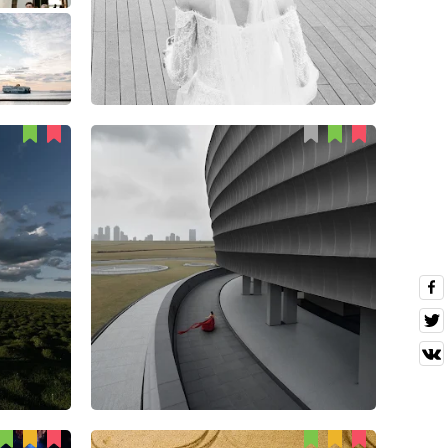
Lizhi Zhang
46
0
1