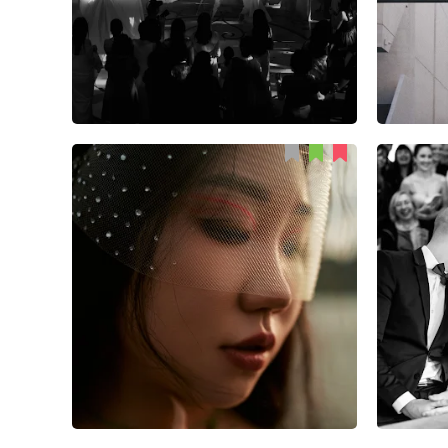
Данил Прокопенко
45
0
2