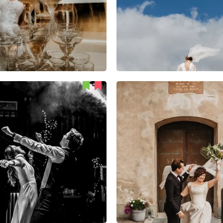
76
5
3
71
3
4
Jose miguel Ferrándiz
Elina Nomad
51
0
0
58
4
0