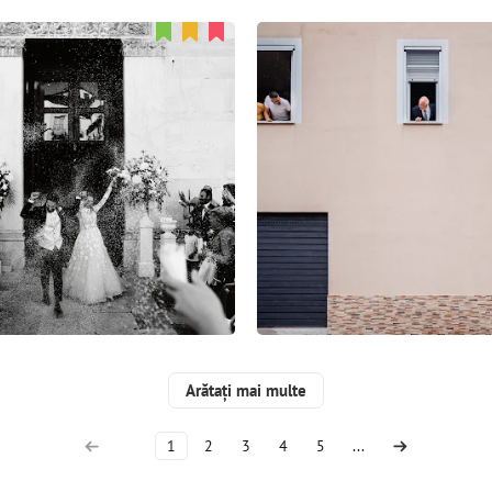
Steve Ramos
Gennaro Longobardi
78
2
1
56
1
1
Arătați mai multe
1
2
3
4
5
...