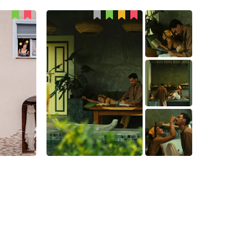
Ravi Ish
33
8
2