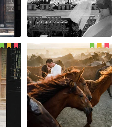
Ufuk Sarışen
84
5
2