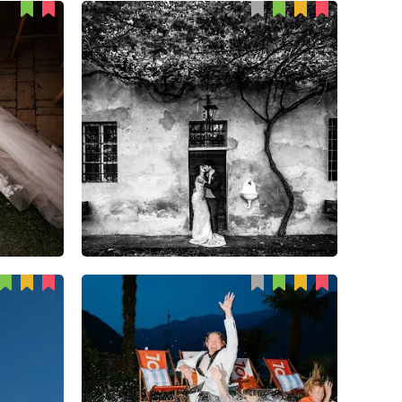
Fabio Colombo
96
14
3
Constantin Lazar