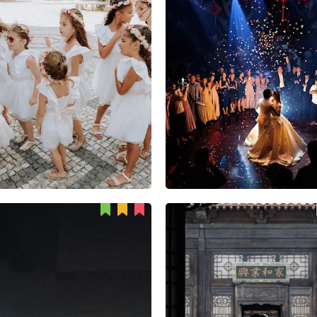
Valter Antunes
Mer Dan
56
1
1
64
7
1
Can Jiang
Zhichen Ruan
64
1
3
62
1
3