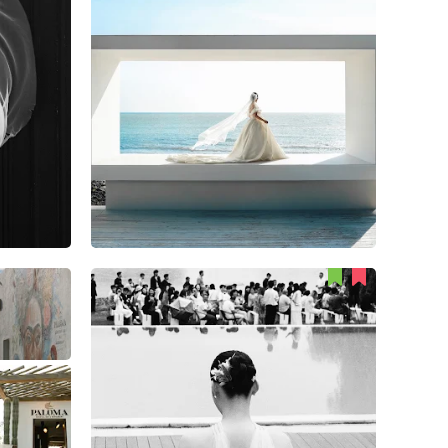
Du Mao
56
1
0
Can Jiang
40
2
0