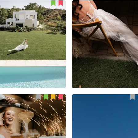
Albert Pamies
Denise Motz
56
1
2
51
0
0
Elvia Rodríguez
Антон Матвеев