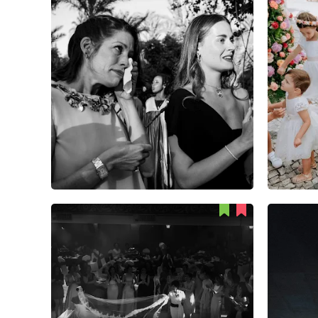
Fred Leloup
51
0
1
Mer Dan
54
1
0