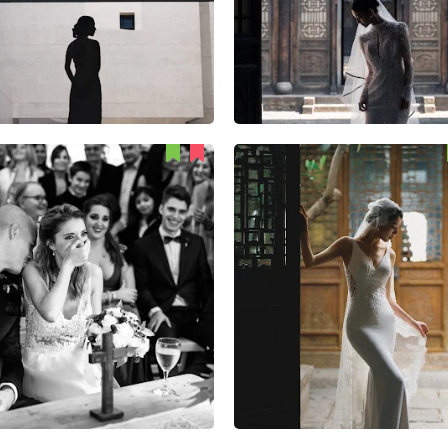
Nicolas Golub
Lizhi Zhang
44
0
0
73
1
1