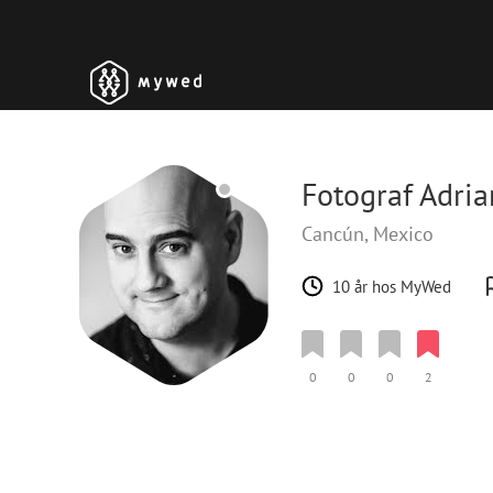
Fotograf Adria
Cancún, Mexico
10 år hos MyWed
0
0
0
2