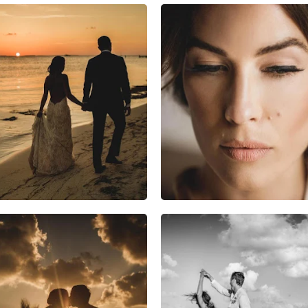
0
0
0
2
0
0