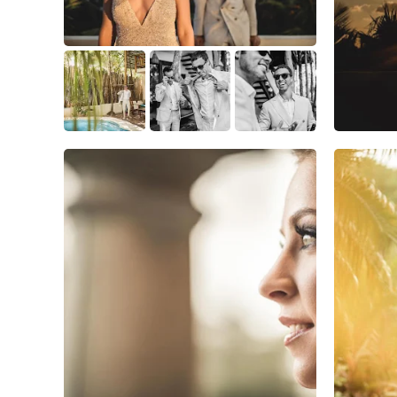
3
2
0
1
0
0