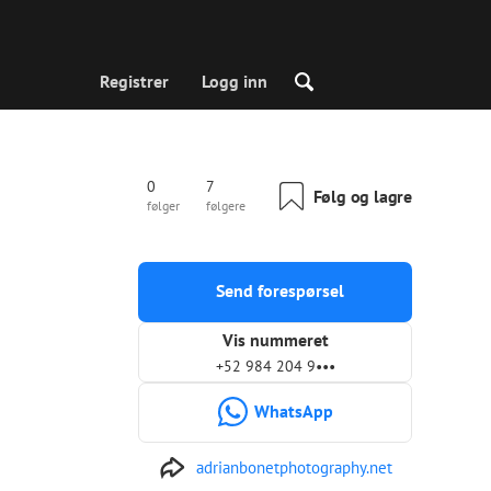
Registrer
Logg inn
0
7
Følg og lagre
følger
følgere
Send forespørsel
Vis nummeret
+52 984 204 9•••
WhatsApp
adrianbonetphotography.net