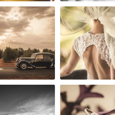
0
1
0
2
0
0