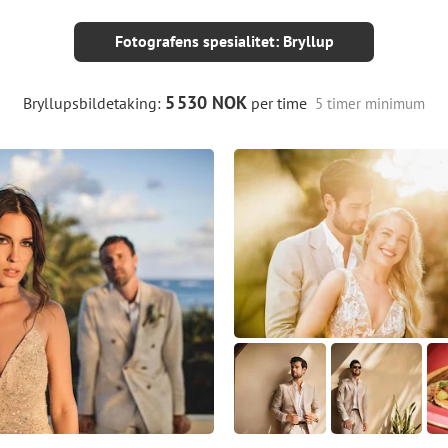
Fotografens spesialitet: Bryllup
5
530 NOK
Bryllupsbildetaking:
per time
5 timer minimum
1
0
2
4
1
1