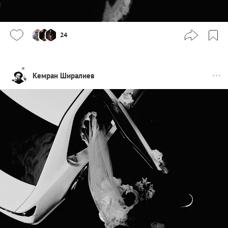
24
Кемран Ширалиев