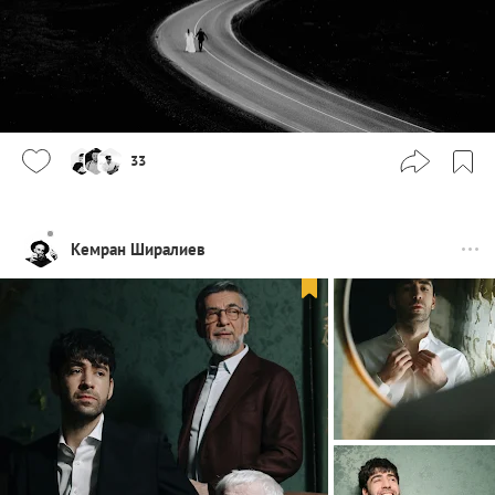
33
Кемран Ширалиев