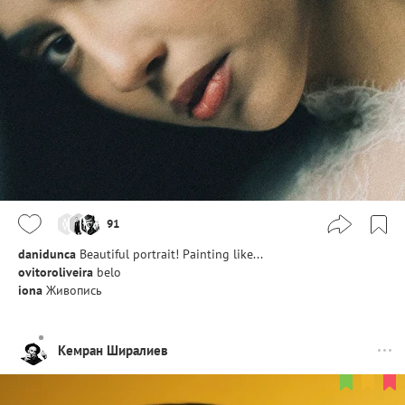
91
danidunca
Beautiful portrait! Painting like...
ovitoroliveira
belo
iona
Живопись
Кемран Ширалиев