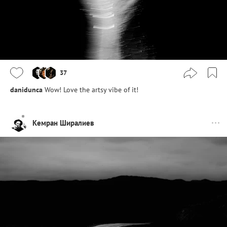
37
danidunca
Wow! Love the artsy vibe of it!
Кемран Ширалиев