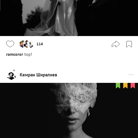
114
ramcoror
top!
Кемран Ширалиев