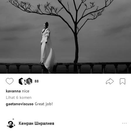
88
kavanna
nice
Lihat 6 komen
gaetanoviscuso
Great job!
Кемран Ширалиев