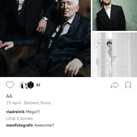
42
AA
29 April
Derbent, Rusia
vladreinik
Mega!!!
Lihat 6 komen
mamfotografo
Awesome!!