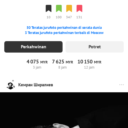
10
100
347
131
50 Teratas jurufoto perkahwinan di serata dunia
3 Teratas jurufoto perkahwinan terbaik di Moscow
Perkahwinan
Potret
4
075
7
625
10
150
MYR
MYR
MYR
3 jam
8 jam
12 jam
Кемран Ширалиев