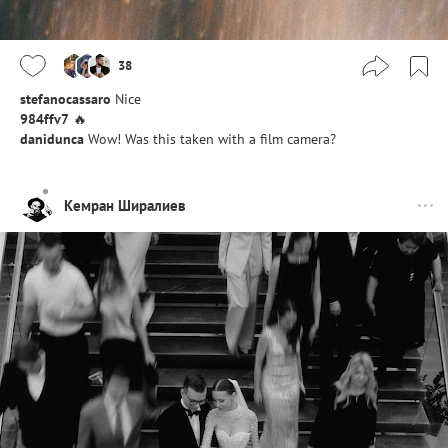
38
stefanocassaro
Nice
984ffv7
🔥
danidunca
Wow! Was this taken with a film camera?
Кемран Ширалиев