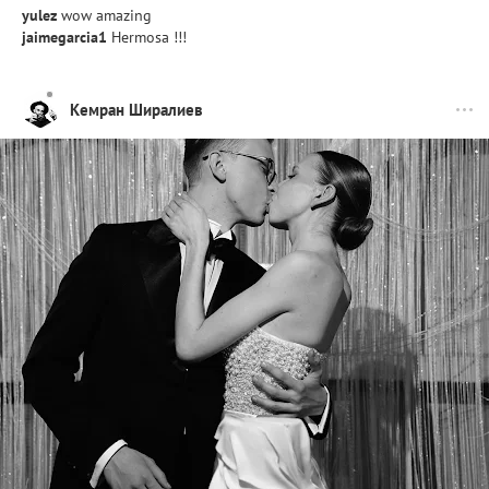
yulez
wow amazing
jaimegarcia1
Hermosa !!!
Кемран Ширалиев