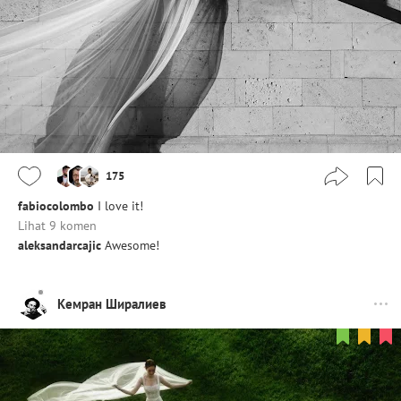
175
fabiocolombo
I love it!
Lihat 9 komen
aleksandarcajic
Awesome!
Кемран Ширалиев