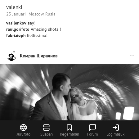
valenki
23 Januari
Moscow, Rusia
vasilenkov
вау!
raulgorifoto
Amazing shots !
fabrizioph
Bellissimo!
Кемран Ширалиев
Jurufoto
Suapan
Kegemaran
Forum
Log masuk