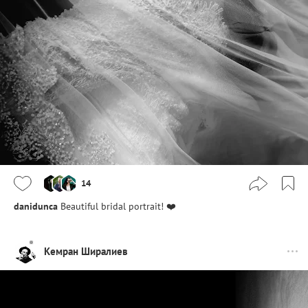
14
danidunca
Beautiful bridal portrait! ❤️
Кемран Ширалиев