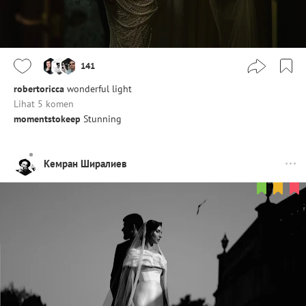
141
robertoricca
wonderful light
Lihat 5 komen
momentstokeep
Stunning
Кемран Ширалиев