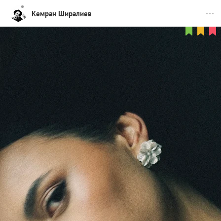
Кемран Ширалиев