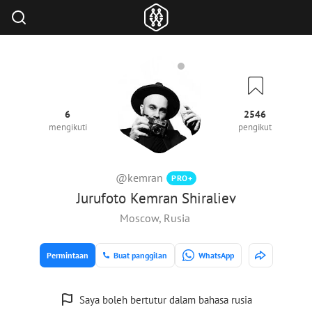
6
2546
mengikuti
pengikut
@kemran
PRO+
Jurufoto Kemran Shiraliev
Moscow, Rusia
Permintaan
Buat panggilan
WhatsApp
Saya boleh bertutur dalam bahasa rusia