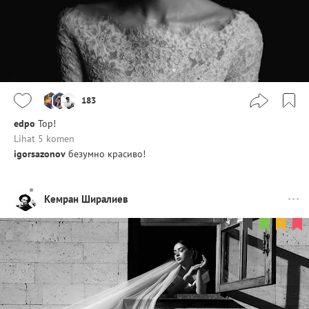
183
edpo
Top!
Lihat 5 komen
igorsazonov
безумно красиво!
Кемран Ширалиев