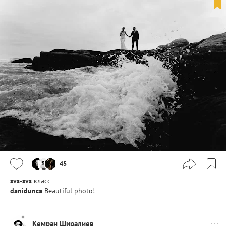
45
svs-svs
класс
danidunca
Beautiful photo!
Кемран Ширалиев