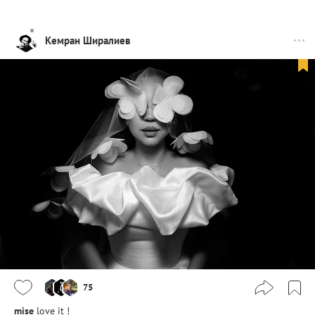
Кемран Ширалиев
75
mise
love it !