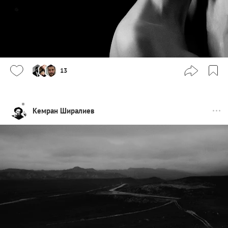
13
Кемран Ширалиев