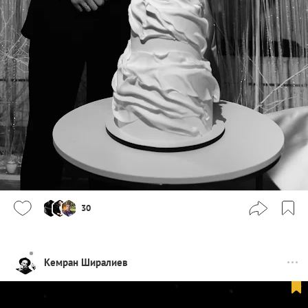
30
Кемран Ширалиев