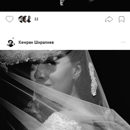
22
Кемран Ширалиев