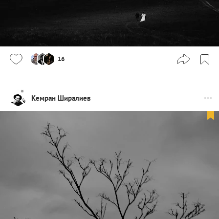
16
Кемран Ширалиев