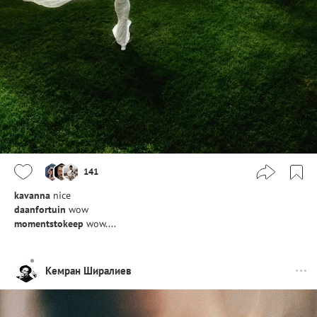
141
kavanna
nice
daanfortuin
wow
momentstokeep
wow....
Кемран Ширалиев