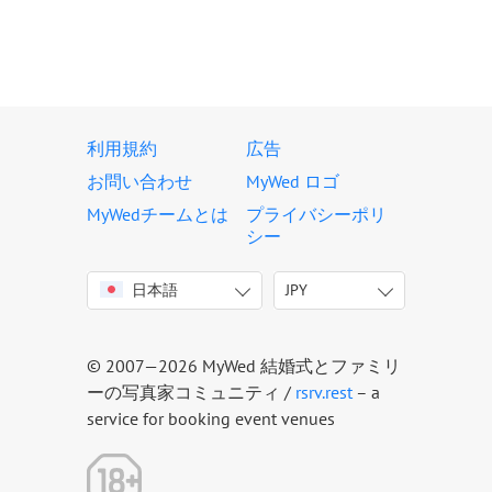
利用規約
広告
お問い合わせ
MyWed ロゴ
MyWedチームとは
プライバシーポリ
シー
日本語
JPY
English
USD
Italiano
EUR
Deutsch
JPY
© 2007—2026 MyWed 結婚式とファミリ
Français
ーの写真家コミュニティ /
rsrv.rest
– a
Español
service for booking event venues
Português
Русский