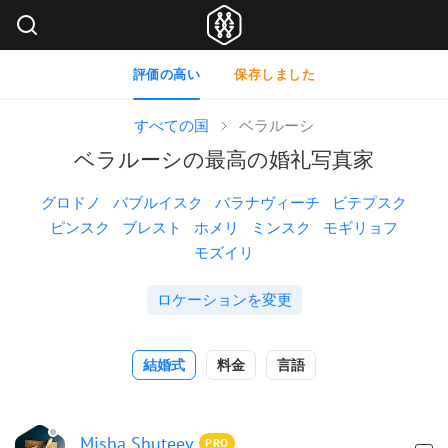
評価の高い
保存しました
すべての国
ベラルーシ
ベラルーシの最高の婚礼写真家
グロドノ
バブルイスク
バラナヴィーチ
ビテプスク
ピンスク
ブレスト
ホメリ
ミンスク
モギリョフ
モズイリ
ロケーションを変更
結婚式
料金
言語
Misha Shuteev
PRO