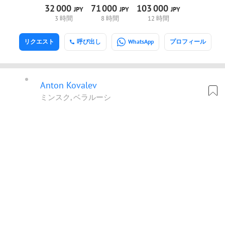
32
000
71
000
103
000
JPY
JPY
JPY
3 時間
8 時間
12 時間
リクエスト
呼び出し
WhatsApp
プロフィール
Anton Kovalev
ミンスク, ベラルーシ