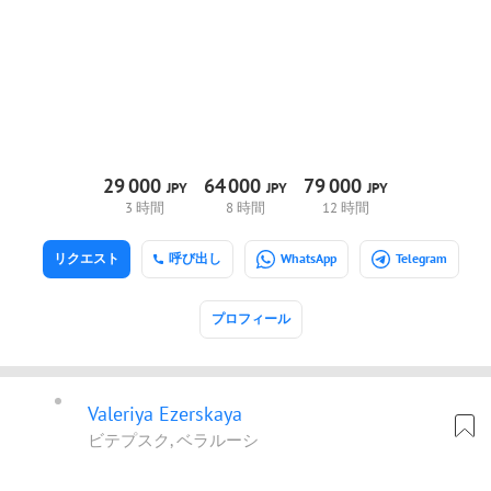
29
000
64
000
79
000
JPY
JPY
JPY
3 時間
8 時間
12 時間
リクエスト
呼び出し
WhatsApp
Telegram
プロフィール
Valeriya Ezerskaya
ビテプスク, ベラルーシ