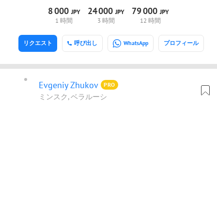
8
000
24
000
79
000
JPY
JPY
JPY
1 時間
3 時間
12 時間
リクエスト
呼び出し
WhatsApp
プロフィール
Evgeniy Zhukov
PRO
ミンスク, ベラルーシ