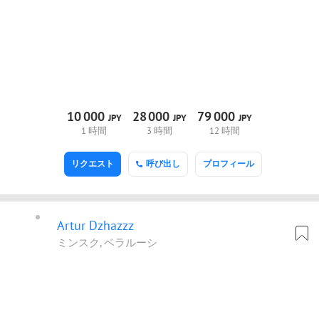
10
000
28
000
79
000
JPY
JPY
JPY
1 時間
3 時間
12 時間
リクエスト
呼び出し
プロフィール
Artur Dzhazzz
ミンスク, ベラルーシ