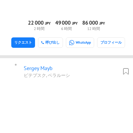
22
000
49
000
86
000
JPY
JPY
JPY
2 時間
6 時間
12 時間
リクエスト
呼び出し
WhatsApp
プロフィール
Sergey Mayb
ビテプスク, ベラルーシ