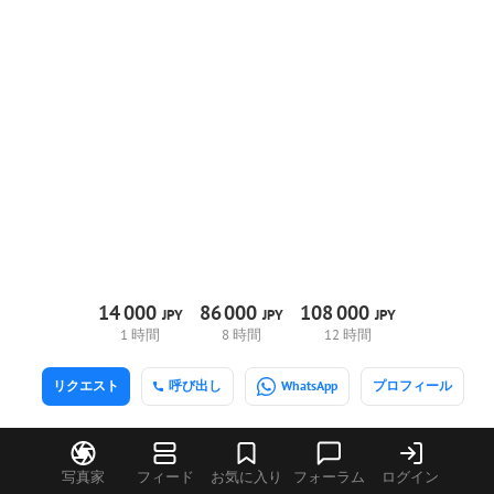
14
000
86
000
108
000
JPY
JPY
JPY
1 時間
8 時間
12 時間
リクエスト
呼び出し
WhatsApp
プロフィール
写真家
フィード
お気に入り
フォーラム
ログイン
Sergey Spiridonov