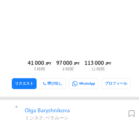
41
000
97
000
113
000
JPY
JPY
JPY
3 時間
8 時間
12 時間
リクエスト
呼び出し
WhatsApp
プロフィール
Olga Baryshnikova
ミンスク, ベラルーシ