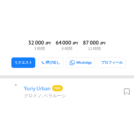
32
000
64
000
87
000
JPY
JPY
JPY
3 時間
8 時間
12 時間
リクエスト
呼び出し
WhatsApp
プロフィール
Yuriy Urban
PRO
グロドノ, ベラルーシ