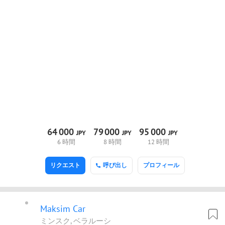
64
000
79
000
95
000
JPY
JPY
JPY
6 時間
8 時間
12 時間
リクエスト
呼び出し
プロフィール
Maksim Car
ミンスク, ベラルーシ