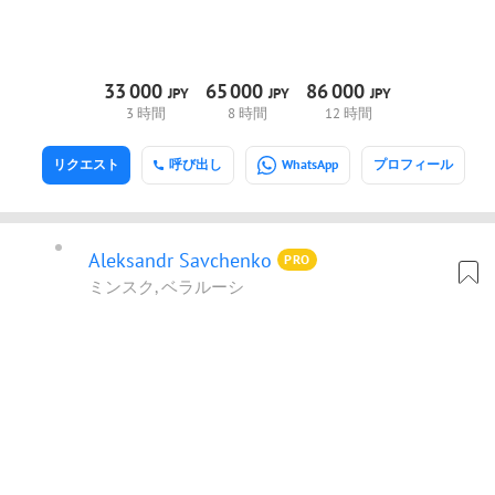
33
000
65
000
86
000
JPY
JPY
JPY
3 時間
8 時間
12 時間
リクエスト
呼び出し
WhatsApp
プロフィール
Aleksandr Savchenko
PRO
ミンスク, ベラルーシ