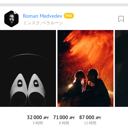
Roman Medvedev
PRO
ミンスク, ベラルーシ
32
000
71
000
87
000
JPY
JPY
JPY
3 時間
8 時間
12 時間