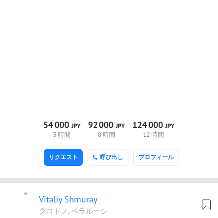
54
000
92
000
124
000
JPY
JPY
JPY
3 時間
8 時間
12 時間
リクエスト
呼び出し
プロフィール
Vitaliy Shmuray
グロドノ, ベラルーシ