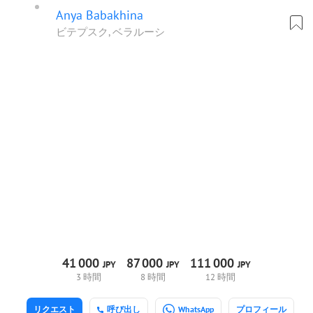
Anya Babakhina
ビテプスク, ベラルーシ
41
000
87
000
111
000
JPY
JPY
JPY
3 時間
8 時間
12 時間
リクエスト
呼び出し
WhatsApp
プロフィール