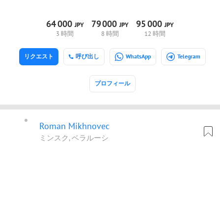
64
000
79
000
95
000
JPY
JPY
JPY
3 時間
8 時間
12 時間
リクエスト
呼び出し
WhatsApp
Telegram
プロフィール
Roman Mikhnovec
ミンスク, ベラルーシ