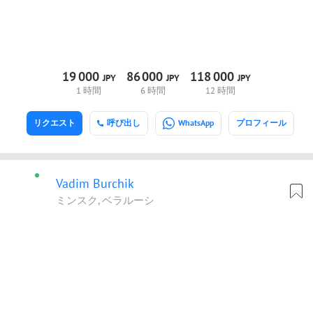
19
000
86
000
118
000
JPY
JPY
JPY
1 時間
6 時間
12 時間
リクエスト
呼び出し
WhatsApp
プロフィール
Vadim Burchik
ミンスク, ベラルーシ