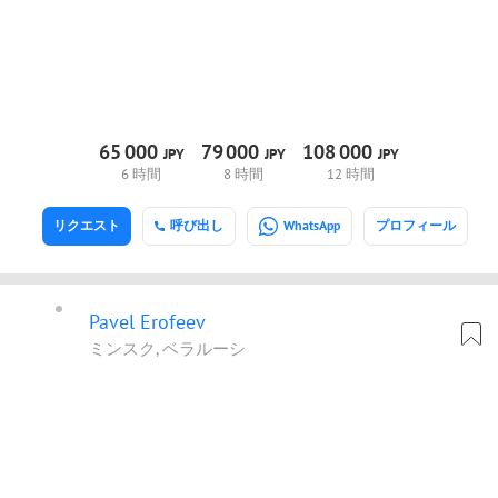
65
000
79
000
108
000
JPY
JPY
JPY
6 時間
8 時間
12 時間
リクエスト
呼び出し
WhatsApp
プロフィール
Pavel Erofeev
ミンスク, ベラルーシ