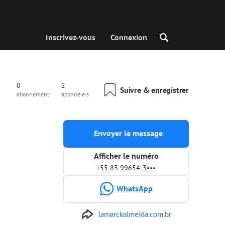
Inscrivez-vous
Connexion
0
2
Suivre & enregistrer
abonnement
abonné·e·s
Envoyer le message
Afficher le numéro
+55 83 99654-3•••
WhatsApp
lamarckalmeida.com.br