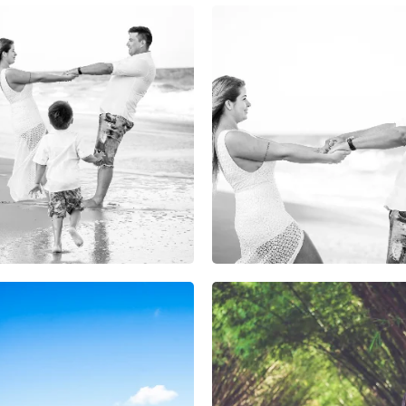
5
0
0
6
0
0