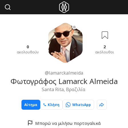
0
2
ακολουθούν
ακόλουθοι
@lamarckalmeida
Φωτογράφος Lamarck Almeida
Santa Rita, Βραζιλία
Αίτημα
Κλήση
WhatsApp
Μπορώ να μιλήσω πορτογαλικά