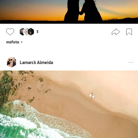
5
msfoto
+
Lamarck Almeida