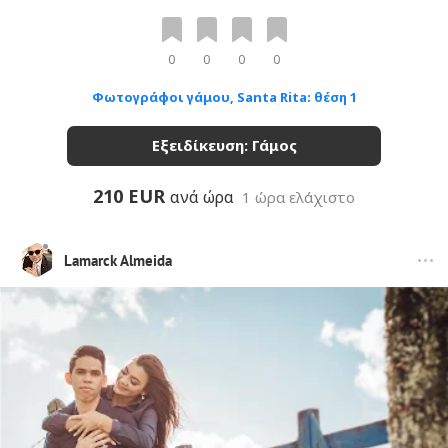
0
0
0
0
Φωτογράφοι γάμου, Santa Rita: θέση 1
Εξειδίκευση: Γάμος
210 EUR
ανά ώρα
1 ώρα ελάχιστο
Lamarck Almeida