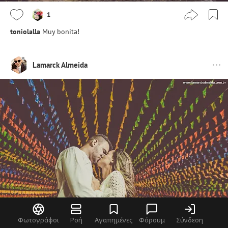
1
toniolalla
Muy bonita!
Lamarck Almeida
Φωτογράφοι
Ροή
Αγαπημένες
Φόρουμ
Σύνδεση