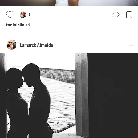
1
toniolalla
<3
Lamarck Almeida