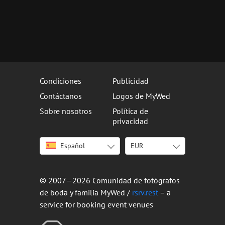
Condiciones
Publicidad
Contáctanos
Logos de MyWed
Sobre nosotros
Política de
privacidad
Español
EUR
English
USD
Italiano
EUR
Deutsch
ARS
© 2007—2026 Comunidad de fotógrafos
Français
BOB
de boda y familia MyWed /
rsrv.rest
– a
Português
CLP
service for booking event venues
Русский
COP