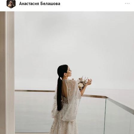
Анастасия Белашова