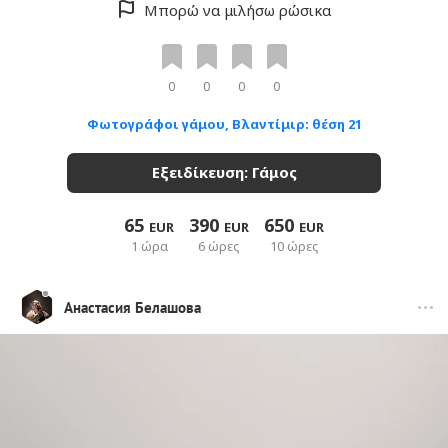
Μπορώ να μιλήσω ρώσικα
0
0
0
0
Φωτογράφοι γάμου, Βλαντίμιρ: θέση 21
Εξειδίκευση: Γάμος
65
390
650
EUR
EUR
EUR
1 ώρα
6 ώρες
10 ώρες
Анастасия Белашова