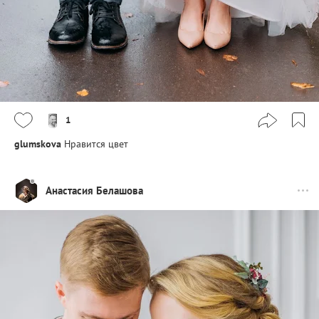
1
glumskova
Нравится цвет
Анастасия Белашова