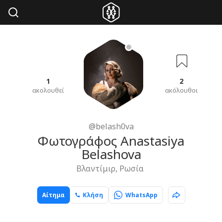
1
2
ακολουθεί
ακόλουθοι
@belash0va
Φωτογράφος Anastasiya
Belashova
Βλαντίμιρ, Ρωσία
Αίτημα
Κλήση
WhatsApp