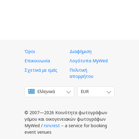
Όροι
Διαφήμιση
Επικοινωνία
Λογότυπα MyWed
Σχετικά με εμάς
Πολιτική
απορρήτου
Ελληνικά
EUR
English
USD
Italiano
EUR
Deutsch
© 2007—2026 Κοινότητα φωτογράφων
Français
γάμου και οικογενειακών φωτογράφων
MyWed /
rsrv.rest
– a service for booking
Español
event venues
Português