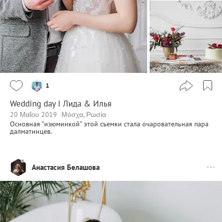
1
Wedding day I Лида & Илья
20 Μαΐου 2019
Μόσχα, Ρωσία
Основная "изюминкой" этой съемки стала очаровательная пара
далматинцев.
Анастасия Белашова