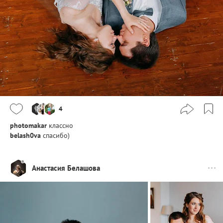
4
photomakar
классно
belash0va
спасибо)
Анастасия Белашова