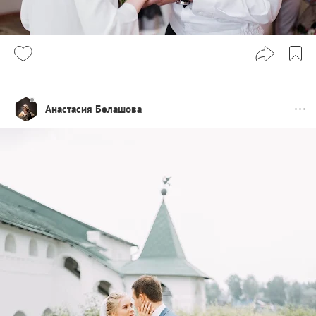
Анастасия Белашова