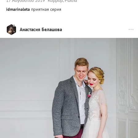
17 Αυγούστου 2019
Κοβρόβ, Ρωσία
idmarinaleta
приятная серия
Анастасия Белашова