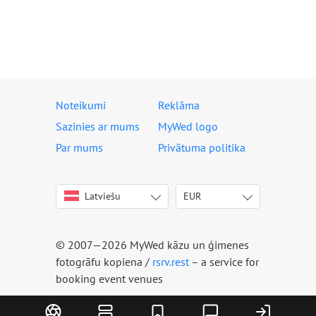
Noteikumi
Reklāma
Sazinies ar mums
MyWed logo
Par mums
Privātuma politika
Latviešu
EUR
English
USD
Italiano
EUR
Deutsch
© 2007—2026 MyWed kāzu un ģimenes
Français
fotogrāfu kopiena /
rsrv.rest
– a service for
Español
booking event venues
Português
Русский