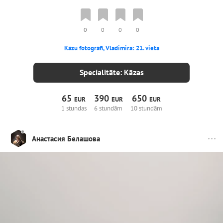
0
0
0
0
Kāzu fotogrāfi, Vladimira: 21. vieta
Specialitāte: Kāzas
65
390
650
EUR
EUR
EUR
1 stundas
6 stundām
10 stundām
Анастасия Белашова