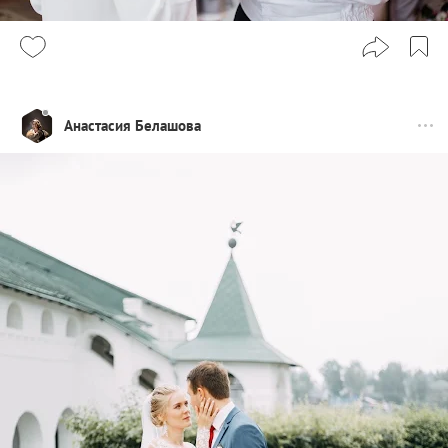
Анастасия Белашова