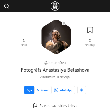
1
2
seko
sekotāji
@belash0va
Fotogrāfs Anastasiya Belashova
Vladimira, Krievija
Ziņa
Zvanīt
WhatsApp
Es varu sazināties krievu