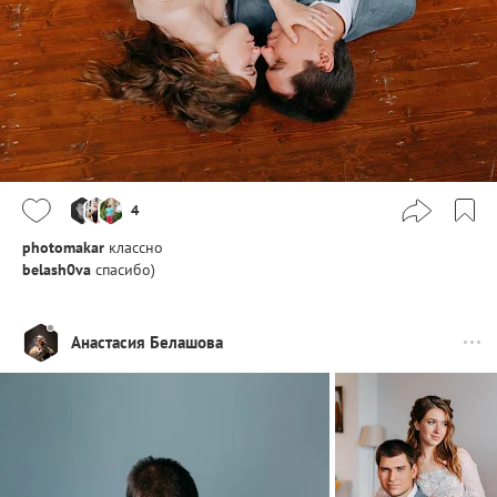
4
photomakar
классно
belash0va
спасибо)
Анастасия Белашова