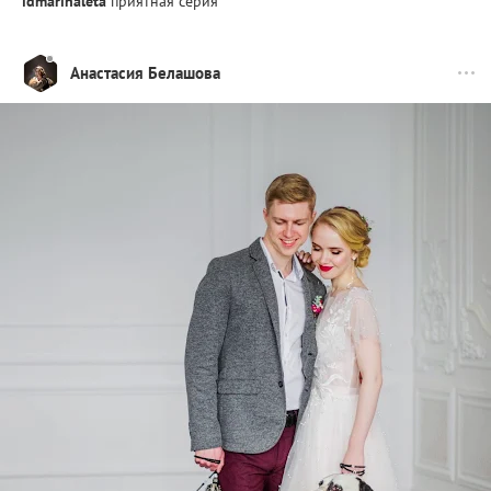
idmarinaleta
приятная серия
Анастасия Белашова