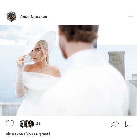
Илья Сиваков
21
shurakovs
You're great!