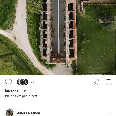
25
kavanna
nice
zielonakropka
nice♥
Илья Сиваков