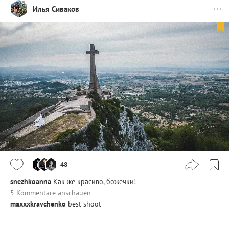
Илья Сиваков
48
snezhkoanna
Как же красиво, божечки!
5 Kommentare anschauen
maxxxkravchenko
best shoot