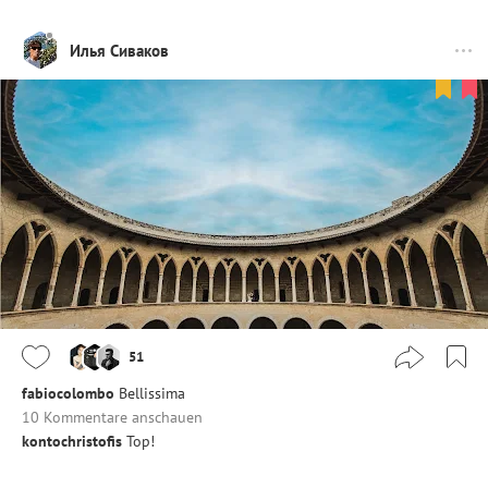
Илья Сиваков
51
fabiocolombo
Bellissima
10 Kommentare anschauen
kontochristofis
Top!