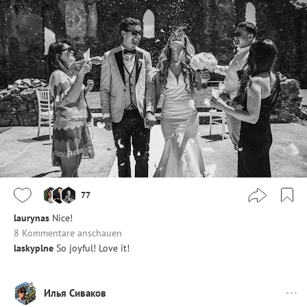
77
laurynas
Nice!
8 Kommentare anschauen
laskyplne
So joyful! Love it!
Илья Сиваков