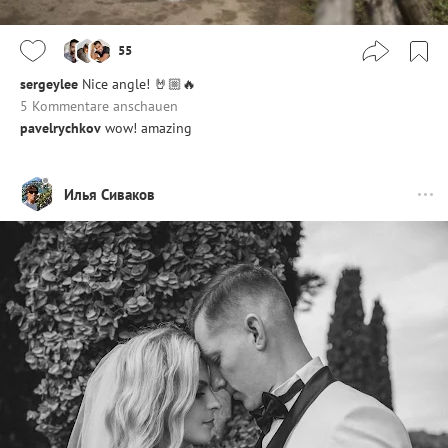
55
sergeylee
Nice angle! 🤘🏼🔥
5 Kommentare anschauen
pavelrychkov
wow! amazing
Илья Сиваков