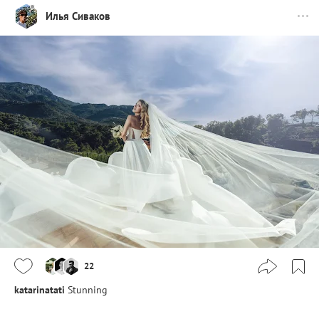
Илья Сиваков
22
katarinatati
Stunning