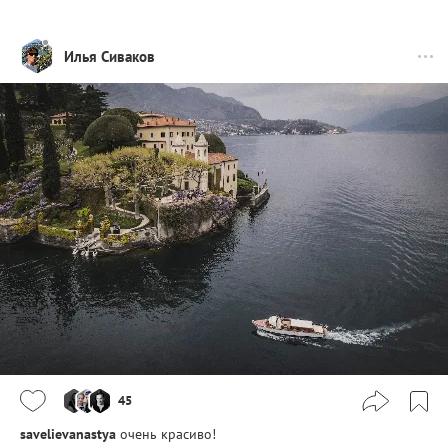
Илья Сиваков
45
savelievanastya
очень красиво!