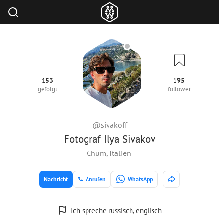
153
195
gefolgt
follower
@sivakoff
Fotograf Ilya Sivakov
Chum, Italien
Nachricht
Anrufen
WhatsApp
Ich spreche russisch, englisch