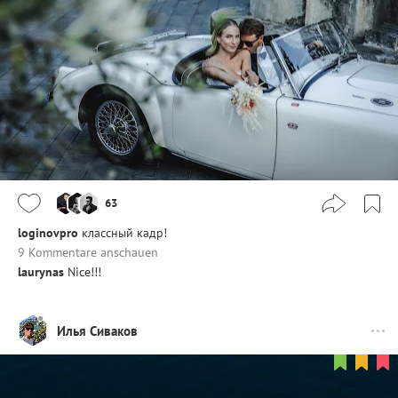
63
loginovpro
классный кадр!
9 Kommentare anschauen
laurynas
Nice!!!
Илья Сиваков