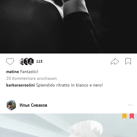
115
matine
Fantastic!
20 Kommentare anschauen
barbaraorsolini
Splendido ritratto in bianco e nero!
Илья Сиваков