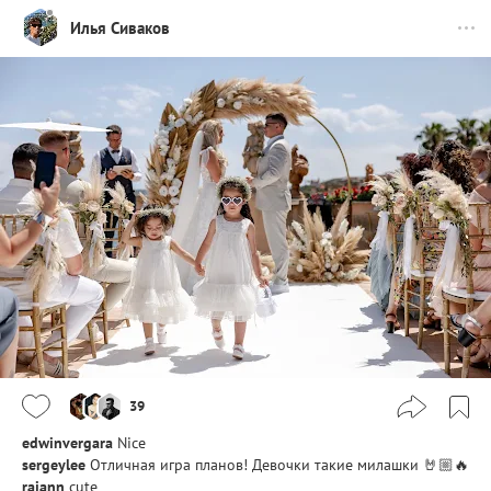
Илья Сиваков
39
edwinvergara
Nice
sergeylee
Отличная игра планов! Девочки такие милашки 🤘🏼🔥
raiann
cute