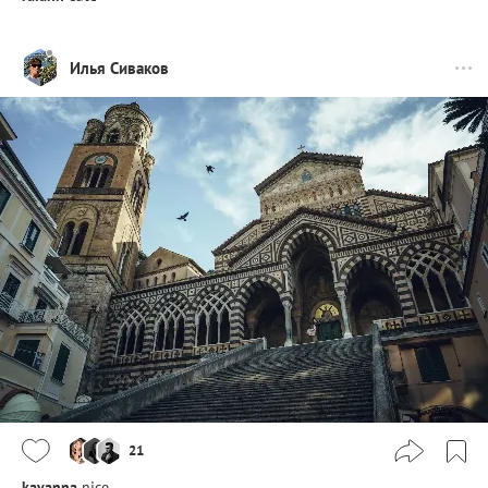
Илья Сиваков
21
kavanna
nice