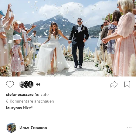
44
stefanocassaro
So cute
6 Kommentare anschauen
laurynas
Nice!!!
Илья Сиваков