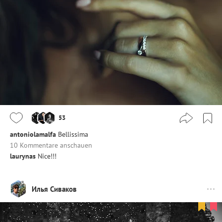
53
antoniolamalfa
Bellissima
10 Kommentare anschauen
laurynas
Nice!!!
Илья Сиваков