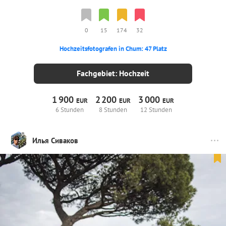
0
15
174
32
Hochzeitsfotografen in Chum: 47 Platz
Fachgebiet: Hochzeit
1
900
2
200
3
000
EUR
EUR
EUR
6 Stunden
8 Stunden
12 Stunden
Илья Сиваков