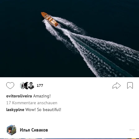
177
ovitoroliveira
Amazing!
17 Kommentare anschauen
laskyplne
Wow! So beautiful!
Илья Сиваков