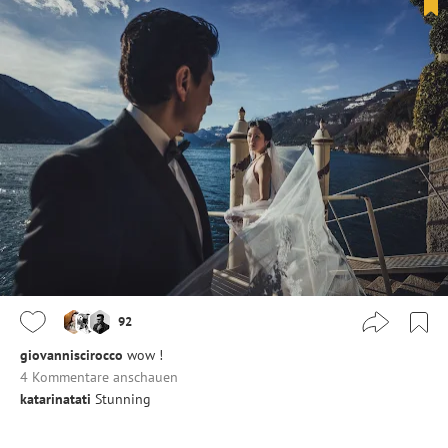
92
giovanniscirocco
wow !
4 Kommentare anschauen
katarinatati
Stunning