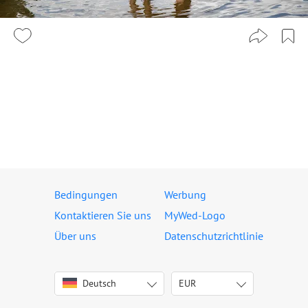
Bedingungen
Werbung
Kontaktieren Sie uns
MyWed-Logo
Über uns
Datenschutzrichtlinie
Deutsch
EUR
English
USD
Italiano
EUR