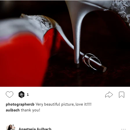
1
photographercb
Very beautiful picture, love it!!!!
aulbach
thank you!
Anastasia Aulbach