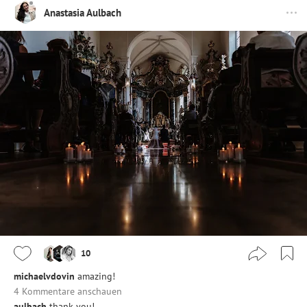
Anastasia Aulbach
10
michaelvdovin
amazing!
4 Kommentare anschauen
aulbach
thank you!