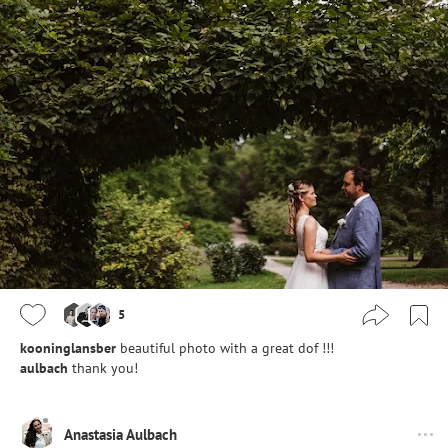
5
kooninglansber
beautiful photo with a great dof !!!
aulbach
thank you!
Anastasia Aulbach