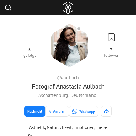
6
7
gefolgt
follower
@aulbach
Fotograf Anastasia Aulbach
Aschaffenburg, Deutschland
Nachricht
Anrufen
WhatsApp
Ästhetik, Natürlichkeit, Emotionen, Liebe