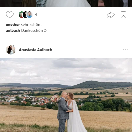
4
enether
sehr schön!
aulbach
Dankeschön☺️
Anastasia Aulbach