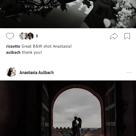
5
ricsotto
Great B&W shot Anastasia!
aulbach
thank you!
Anastasia Aulbach