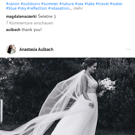
#canon
#outdoors
#summer
#nature
#sea
#lake
#travel
#water
#blue
#sky
#reflection
#relaxation
…
mehr
magdalenaczerki
Świetne :)
7 Kommentare anschauen
aulbach
thank you!
Anastasia Aulbach