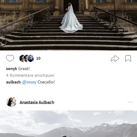
10
sonyk
Great!
4 Kommentare anschauen
aulbach
@tesey
Спасибо!
Anastasia Aulbach