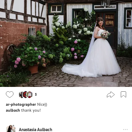
5
ar-photographer
Nice))
aulbach
thank you!
Anastasia Aulbach