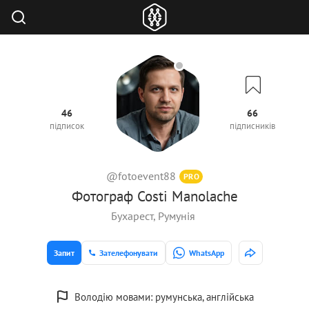
46
66
підписок
підписників
@fotoevent88
PRO
Фотограф Costi Manolache
Бухарест, Румунія
Запит
Зателефонувати
WhatsApp
Володію мовами: румунська, англійська