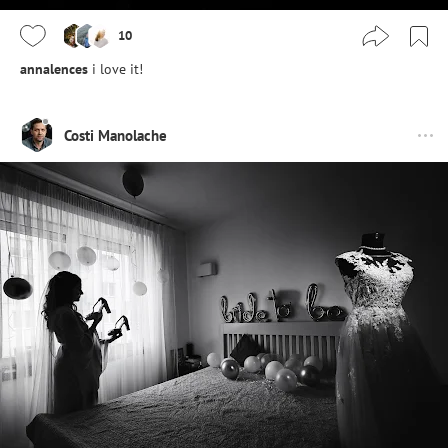
10
annalences
i love it!
Costi Manolache