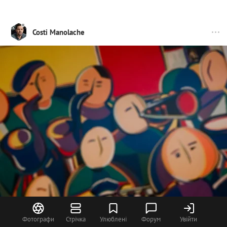
Costi Manolache
Фотографи
Стрічка
Улюблені
Форум
Увійти