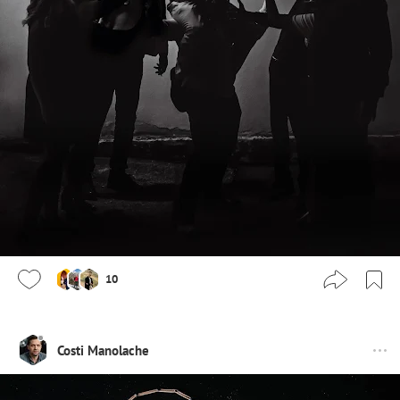
10
Costi Manolache