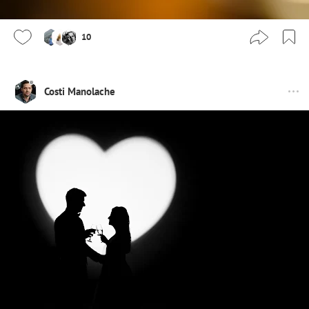
10
Costi Manolache