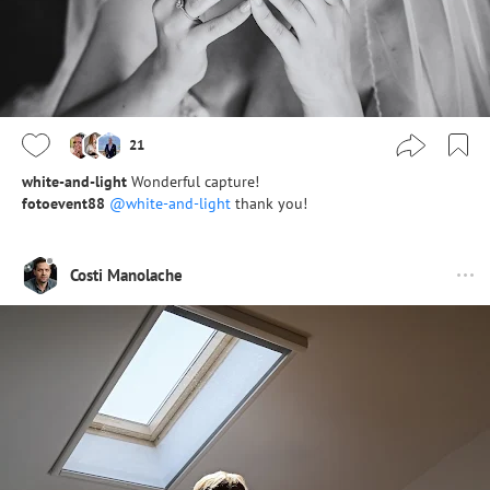
21
white-and-light
Wonderful capture!
fotoevent88
@white-and-light
thank you!
Costi Manolache