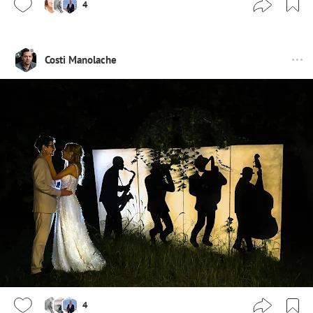
4
Costi Manolache
4