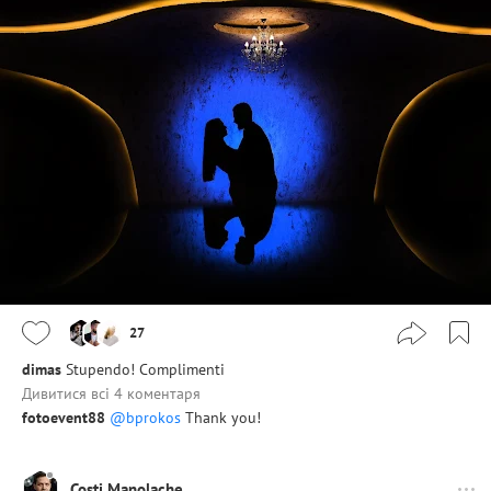
27
dimas
Stupendo! Complimenti
Дивитися всі 4 коментаря
fotoevent88
@bprokos
Thank you!
Costi Manolache