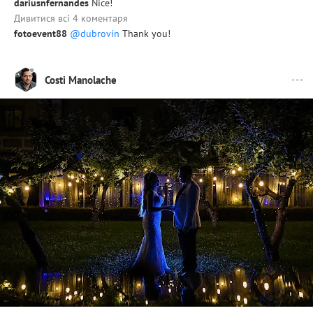
dariusnfernandes
Nice!
Дивитися всі 4 коментаря
fotoevent88
@dubrovin
Thank you!
Costi Manolache