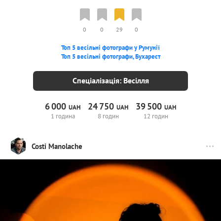
0
0
29
0
Топ 5 весільні фотографи у Румунії
Топ 5 весільні фотографи, Бухарест
Спеціалізація: Весілля
6
000
24
750
39
500
UAH
UAH
UAH
1 година
8 годин
12 годин
Costi Manolache