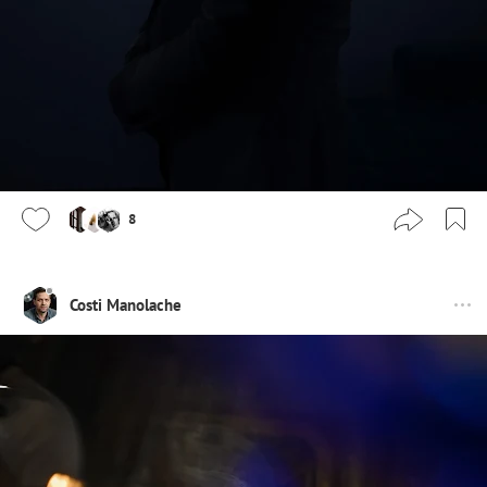
8
Costi Manolache