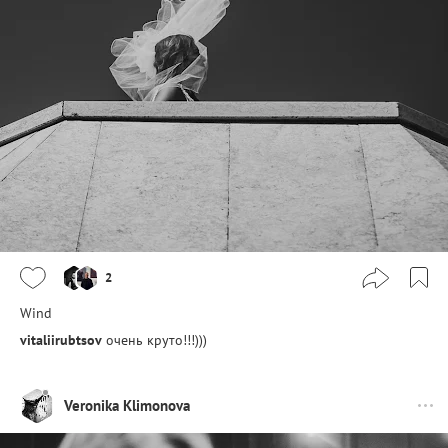
2
Wind
vitaliirubtsov
очень круто!!!)))
Veronika Klimonova