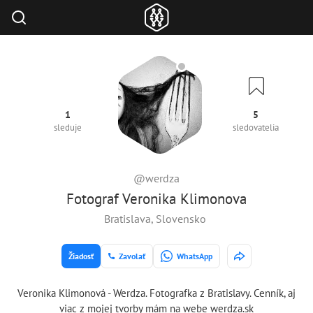
1
5
sleduje
sledovatelia
@werdza
Fotograf Veronika Klimonova
Bratislava, Slovensko
Žiadosť
Zavolať
WhatsApp
Veronika Klimonová - Werdza. Fotografka z Bratislavy. Cenník, aj
viac z mojej tvorby mám na webe werdza.sk