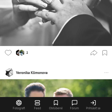
2
Veronika Klimonova
Fotografi
Feed
Obľúbené
Fórum
Prihlásiť sa