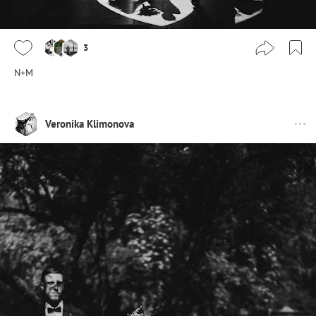
3
N+M
Veronika Klimonova