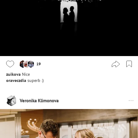
19
zuikova
Nice
oraveczdia
superb :)
Veronika Klimonova