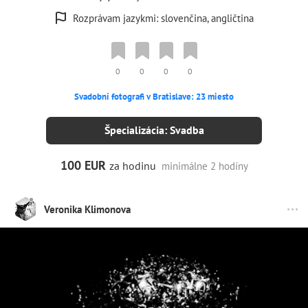
Rozprávam jazykmi: slovenčina, angličtina
0
0
0
0
Svadobní fotografi v Bratislave: 23 miesto
Špecializácia: Svadba
100 EUR
za hodinu
minimálne 2 hodíny
Veronika Klimonova