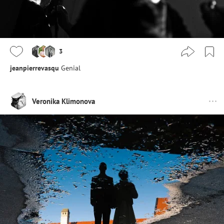
3
jeanpierrevasqu
Genial
Veronika Klimonova