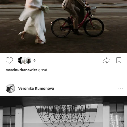
6
marcinurbanowicz
great
Veronika Klimonova