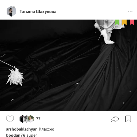
Татьяна Шахунова
77
arshobaklachyan
Классно
bogdan76
super