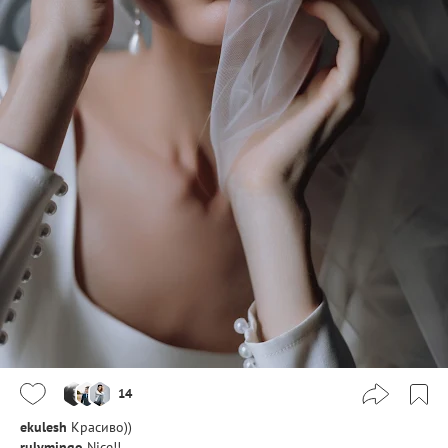
14
ekulesh
Красиво))
rulymingo
Nice!!