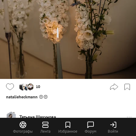
10
natalieheckmann
😍😍
Татьяна Шахунова
Фотографы
Лента
Избранное
Форум
Войти