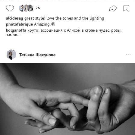
26
alcidesag
great style! love the tones and the lighting
photofabrique
Amazing 🤩
kolganoffa
круто! ассоциация с Алисой в стране чудес, розы,
замок...
Татьяна Шахунова