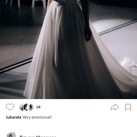
14
lubarets
Very emotional!