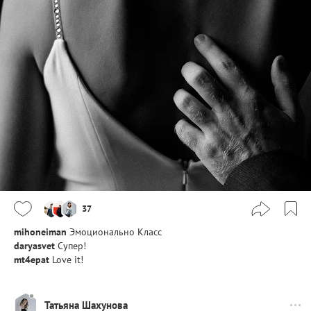
37
mihoneiman
Эмоционально Класс
daryasvet
Супер!
mt4epat
Love it!
Татьяна Шахунова