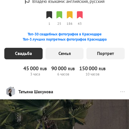
Владею языками: английский, русский
1
25
186
43
Топ-30 свадебных фотографов в Краснодаре
Топ-3 лучших портретных фотографов Краснодара
Свадьба
Семья
Портрет
45
000
90
000
150
000
RUB
RUB
RUB
3 часа
6 часов
10 часов
Татьяна Шахунова