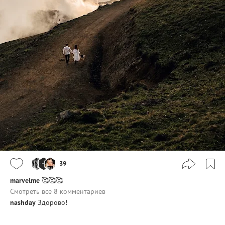
39
marvelme
🥰🥰🥰
Смотреть все 8 комментариев
nashday
Здорово!