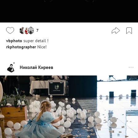
7
vbphoto
super detail !
rkphotographer
Nice!
Николай Киреев