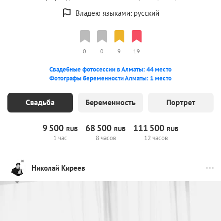
Владею языками: русский
0
0
9
19
Свадебные фотосессии в Алматы: 44 место
Фотографы беременности Алматы: 1 место
Свадьба
Беременность
Портрет
9
500
68
500
111
500
RUB
RUB
RUB
1 час
8 часов
12 часов
Николай Киреев