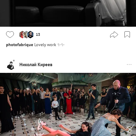
13
photofabrique
Lovely work ✨✨
Николай Киреев