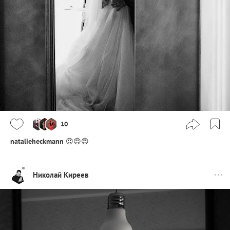
10
natalieheckmann
😍😍😍
Николай Киреев