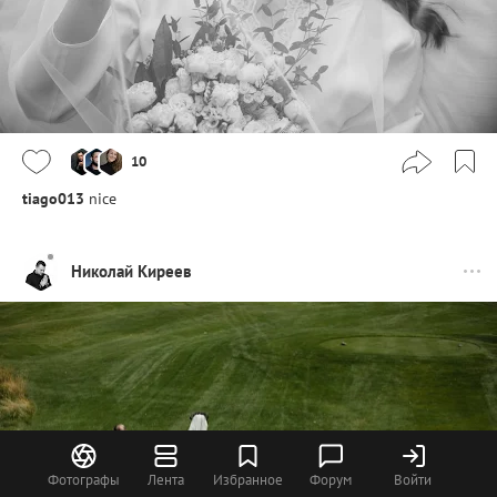
10
tiago013
nice
Николай Киреев
Фотографы
Лента
Избранное
Форум
Войти