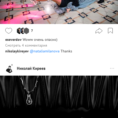
7
eseverdov
Woww очень опасно)
Смотреть 4 комментария
nikolaykireyev
@nataliamilanova
Thanks
Николай Киреев