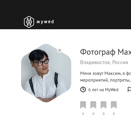
Фотограф Max
Владивосток, Россия
Меня зовут Максим, я ф
мероприятий, портреты, 
6 лет на MyWed
0
0
0
0