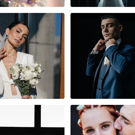
1
0
0
3
0
0