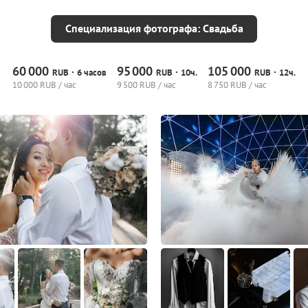
Специализация фотографа: Свадьба
60
000
95
000
105
000
·
·
·
RUB
6 часов
RUB
10ч.
RUB
12ч.
10
000 RUB / час
9
500 RUB / час
8
750 RUB / час
4
2
0
2
0
0