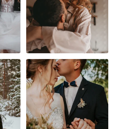
5
0
0
1
0
0