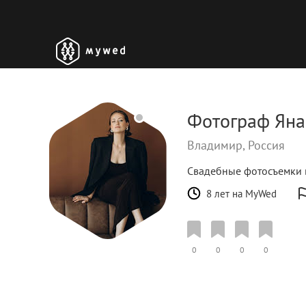
Фотограф Яна
Владимир, Россия
Свадебные фотосъемки 
8 лет на MyWed
0
0
0
0