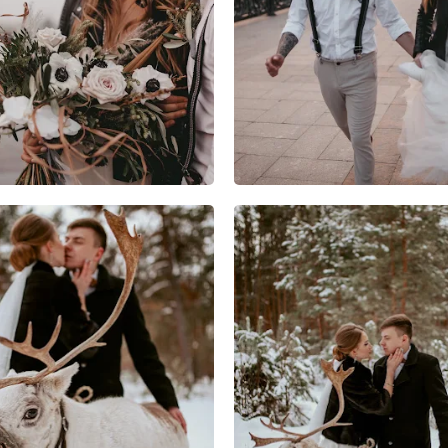
9
0
0
3
2
0
2
2
0
5
2
0