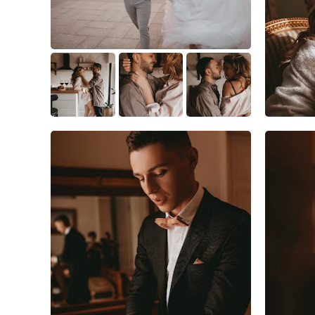
5
2
0
2
0
0