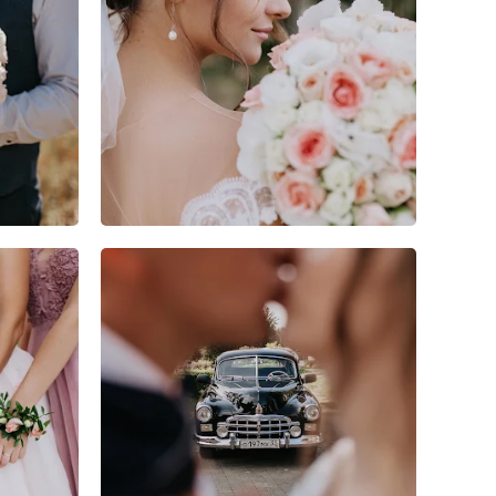
4
0
0
6
0
0