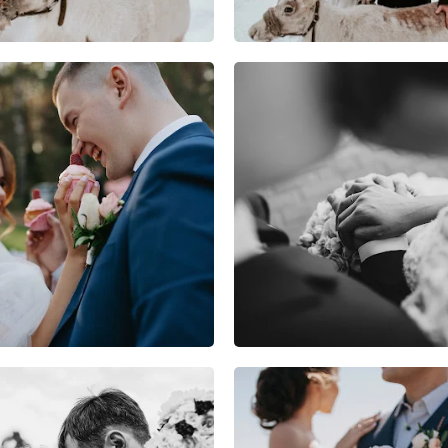
3
2
1
2
0
0