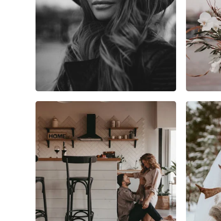
4
0
0
4
0
0