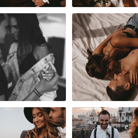
1
1
0
4
0
0