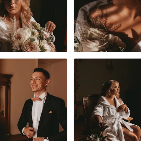
3
0
0
4
1
1
6
1
0
9
2
1