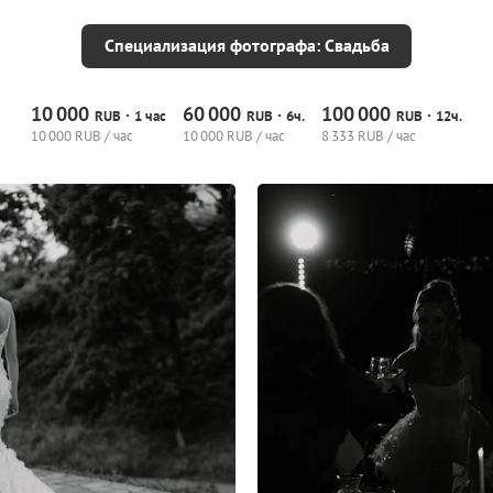
Специализация фотографа: Свадьба
10
000
60
000
100
000
·
·
·
RUB
1 час
RUB
6ч.
RUB
12ч.
10
000 RUB / час
10
000 RUB / час
8
333 RUB / час
5
0
0
4
0
0