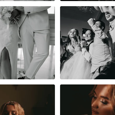
5
0
0
5
0
0