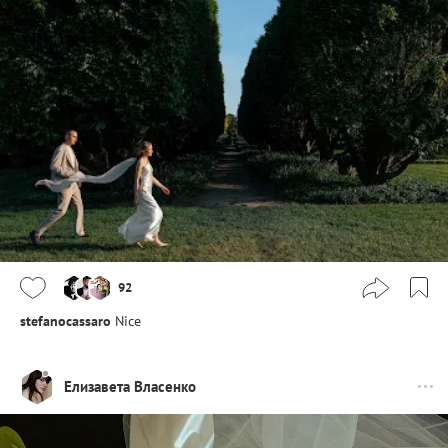
92
stefanocassaro
Nice
Елизавета Власенко