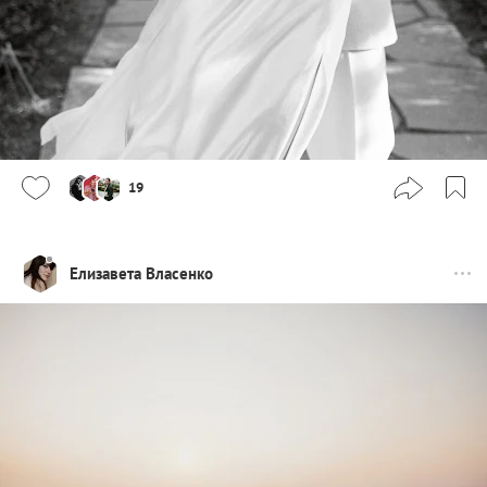
19
Елизавета Власенко