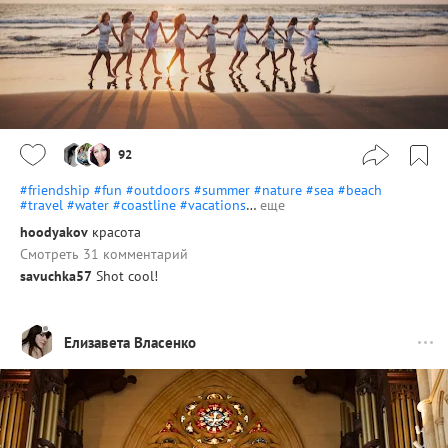
92
#friendship
#fun
#outdoors
#summer
#nature
#sea
#beach
#travel
#water
#coastline
#vacations
…
еще
hoodyakov
красота
Смотреть 31 комментарий
savuchka57
Shot cool!
Елизавета Власенко