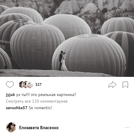
327
jyjuk
ух ты!!! это реальная картинка?
Смотреть все 120 комментариев
savuchka57
So romantic!
Елизавета Власенко