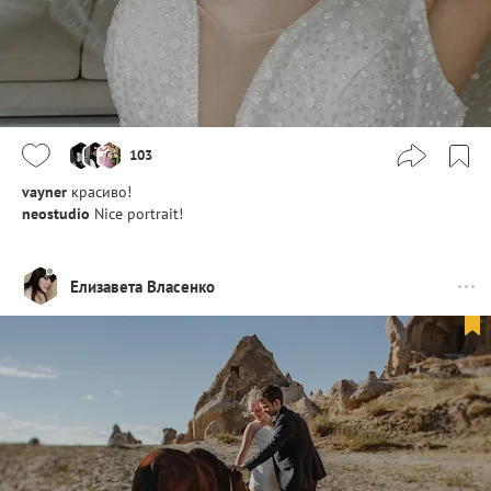
103
vayner
красиво!
neostudio
Nice portrait!
Елизавета Власенко