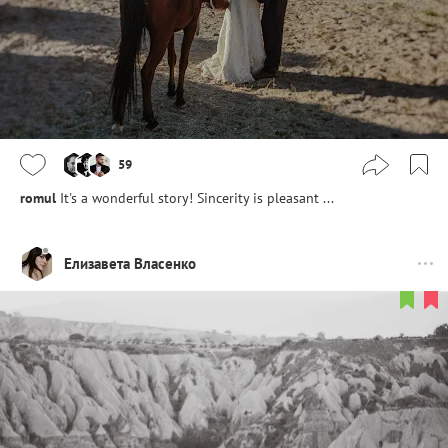
59
romul
It's a wonderful story! Sincerity is pleasant ...
Елизавета Власенко